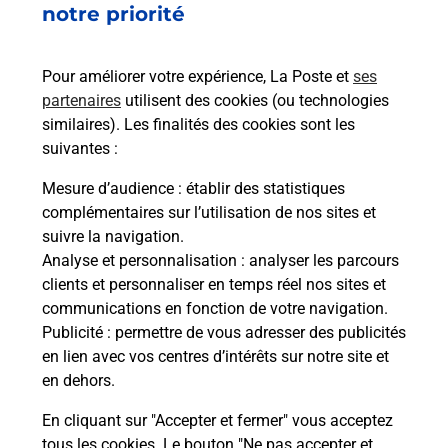
notre priorité
de c
télé
de P
Pour améliorer votre expérience, La Poste et
ses
partenaires
utilisent des cookies (ou technologies
En
similaires). Les finalités des cookies sont les
suivantes :
Acheter un iPhone neuf ou reconditionné
Mesure d’audience
: établir des statistiques
Vous recherchez un smartphone pas cher proche
complémentaires sur l’utilisation de nos sites et
de chez vous ? Découvrez notre offre de
suivre la navigation.
téléphones iPhone Apple dans vos bureaux de
Analyse et personnalisation
: analyser les parcours
Poste à SEVRES (92310) !
clients et personnaliser en temps réel nos sites et
communications en fonction de votre navigation.
En savoir plus
Publicité
: permettre de vous adresser des publicités
en lien avec vos centres d’intérêts sur notre site et
en dehors.
En cliquant sur "Accepter et fermer" vous acceptez
Questions fréquemment posées
tous les cookies. Le bouton "Ne pas accepter et