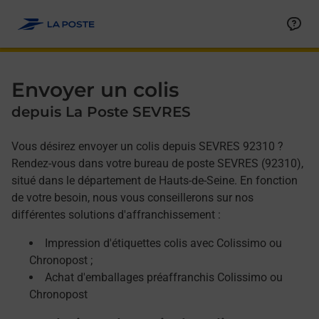
Allez au contenu
Afficher ou masquer la réponse
Afficher ou masquer la réponse
Afficher ou masquer la réponse
Envoyer un colis
depuis La Poste SEVRES
Vous désirez envoyer un colis depuis SEVRES 92310 ?
Rendez-vous dans votre bureau de poste SEVRES (92310),
situé dans le département de Hauts-de-Seine. En fonction
de votre besoin, nous vous conseillerons sur nos
différentes solutions d'affranchissement :
Impression d'étiquettes colis avec Colissimo ou
Chronopost ;
Achat d'emballages préaffranchis Colissimo ou
Chronopost