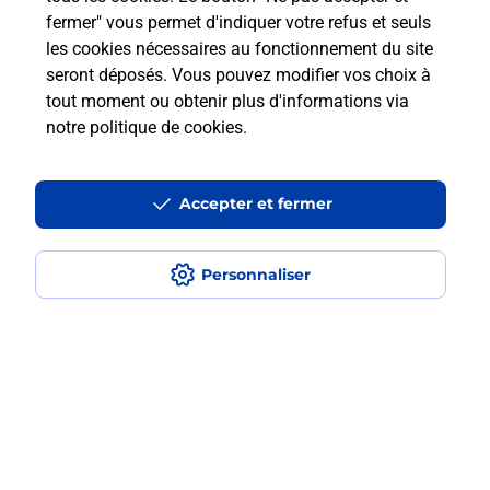
fermer" vous permet d'indiquer votre refus et seuls
les cookies nécessaires au fonctionnement du site
Comment retourner un colis acheté
seront déposés. Vous pouvez modifier vos choix à
en ligne depuis votre boîte aux lettres
tout moment ou obtenir plus d'informations via
?
notre politique de cookies
.
Comment envoyer un colis ou faire un
retour chez un e-commerçant sans se
Accepter et fermer
déplacer ?
Personnaliser
Envoyer un petit colis au meilleur
prix ?
Localiser
Liste
Hauts-de-Seine
SEVRES
SEVRES
Envoi de colis