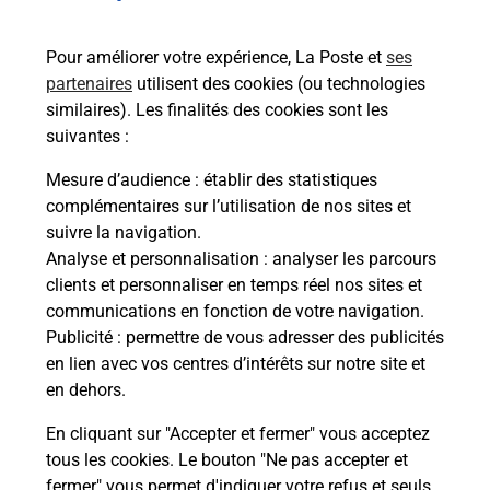
conduire ?
Pour améliorer votre expérience, La Poste et
ses
Comment avoir les résultats de
partenaires
utilisent des cookies (ou technologies
l'épreuve théorique du permis de
similaires). Les finalités des cookies sont les
conduire ?
suivantes :
Mesure d’audience
: établir des statistiques
Comment s'inscrire à l'épreuve
complémentaires sur l’utilisation de nos sites et
théorique du permis de conduire ?
suivre la navigation.
Analyse et personnalisation
: analyser les parcours
Combien de fautes sont autorisées
clients et personnaliser en temps réel nos sites et
pour l'épreuve théorique du permis
communications en fonction de votre navigation.
de conduire ?
Publicité
: permettre de vous adresser des publicités
en lien avec vos centres d’intérêts sur notre site et
en dehors.
En cliquant sur "Accepter et fermer" vous acceptez
tous les cookies. Le bouton "Ne pas accepter et
fermer" vous permet d'indiquer votre refus et seuls