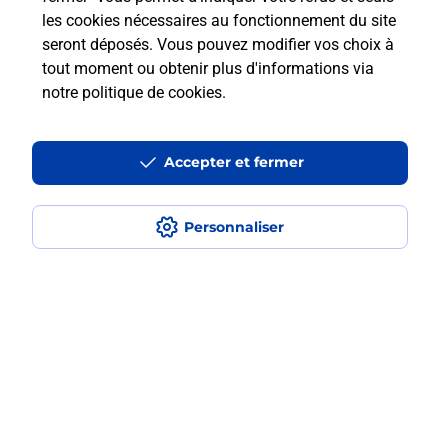
En Savoir Plus sur Rueil
les cookies nécessaires au fonctionnement du site
Malmaison
seront déposés. Vous pouvez modifier vos choix à
tout moment ou obtenir plus d'informations via
notre politique de cookies
.
Localiser
Liste
Hauts-de-Seine
RUEIL MALMAISON
RUEIL 2000
Code de la Route
Accepter et fermer
Personnaliser
Plan du site
Accessibilité : partiellement conforme
Conditions contractuelles
Mentions légales
Données personnelles et cookies