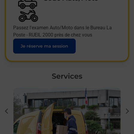
Passez l'examen Auto/Moto dans le Bureau La
Poste - RUEIL 2000 près de chez vous
Je réserve ma session
Services
En savoir plus
En sa
à
Sous
dent
sui
Besoi
et/ou