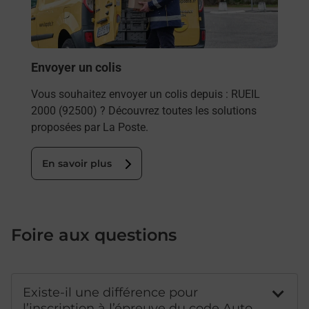
les 
RUEI
En
Envoyer un colis
Vous souhaitez envoyer un colis depuis : RUEIL
2000 (92500) ? Découvrez toutes les solutions
proposées par La Poste.
En savoir plus
Foire aux questions
Existe-il une différence pour
l’inscription à l’épreuve du code Auto