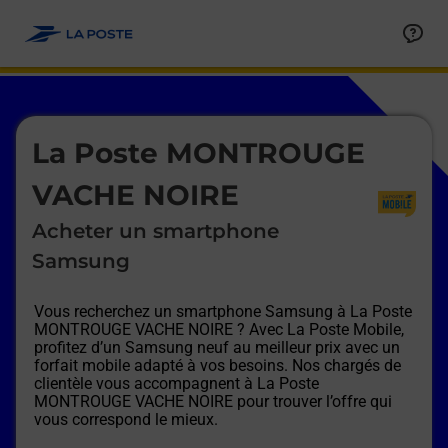
Le lien s'ouvre dans un nouvel onglet
Allez au contenu
Afficher ou masquer la réponse
Afficher ou masquer la réponse
Afficher ou masquer la réponse
Afficher ou masquer la réponse
Afficher ou masquer la réponse
Afficher ou masquer la réponse
Le lien s'ouvre dans un nouvel onglet
La Poste MONTROUGE
VACHE NOIRE
Acheter un smartphone
Samsung
Vous recherchez un smartphone Samsung à
La Poste
MONTROUGE VACHE NOIRE
? Avec La Poste Mobile,
profitez d’un Samsung neuf au meilleur prix avec un
forfait mobile adapté à vos besoins. Nos chargés de
clientèle vous accompagnent à
La Poste
MONTROUGE VACHE NOIRE
pour trouver l’offre qui
vous correspond le mieux.