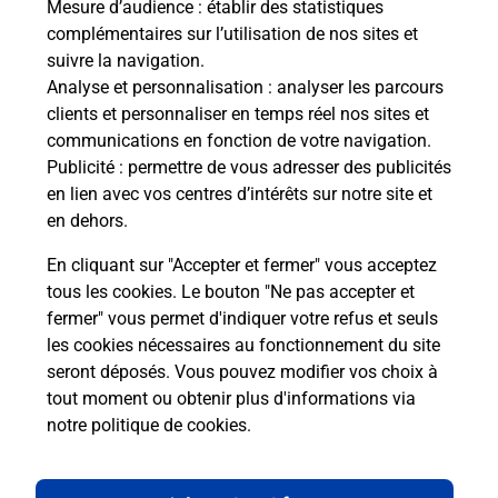
Mesure d’audience
: établir des statistiques
complémentaires sur l’utilisation de nos sites et
suivre la navigation.
Analyse et personnalisation
: analyser les parcours
Questions fréquemment posées
clients et personnaliser en temps réel nos sites et
communications en fonction de votre navigation.
Publicité
: permettre de vous adresser des publicités
en lien avec vos centres d’intérêts sur notre site et
Quel réseau utilise La Poste Mobile ?
en dehors.
Est-ce que je peux garder mon
En cliquant sur "Accepter et fermer" vous acceptez
numéro de mobile gratuitement ?
tous les cookies. Le bouton "Ne pas accepter et
fermer" vous permet d'indiquer votre refus et seuls
les cookies nécessaires au fonctionnement du site
Est-ce que je peux bénéficier de la 5G
avec La Poste Mobile ?
seront déposés. Vous pouvez modifier vos choix à
tout moment ou obtenir plus d'informations via
notre politique de cookies
.
Est-ce que je peux utiliser mon forfait
à l’étranger avec La Poste Mobile ?