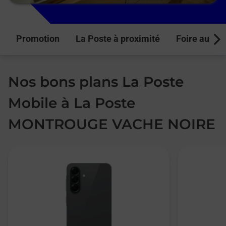
Promotion
La Poste à proximité
Foire aux q
Next
Nos bons plans La Poste
Mobile à La Poste
MONTROUGE VACHE NOIRE