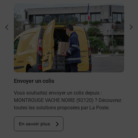
En savoir plus
En sa
à
Ache
dent
sui
Vous
de c
télé
Post
En
Envoyer un colis
Vous souhaitez envoyer un colis depuis :
MONTROUGE VACHE NOIRE (92120) ? Découvrez
toutes les solutions proposées par La Poste.
En savoir plus