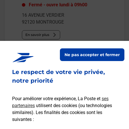
Fermé
-
ouvre lundi à
09h00
16 AVENUE VERDIER
92120
MONTROUGE
En savoir plus
Malin !
Ne pas accepter et fermer
La Poste
Le respect de votre vie privée,
en ligne
notre priorité
Ouvert 24h/24
Pour améliorer votre expérience, La Poste et
ses
En savoir plus
partenaires
utilisent des cookies (ou technologies
similaires). Les finalités des cookies sont les
suivantes :
Recherchez un autre point de contact