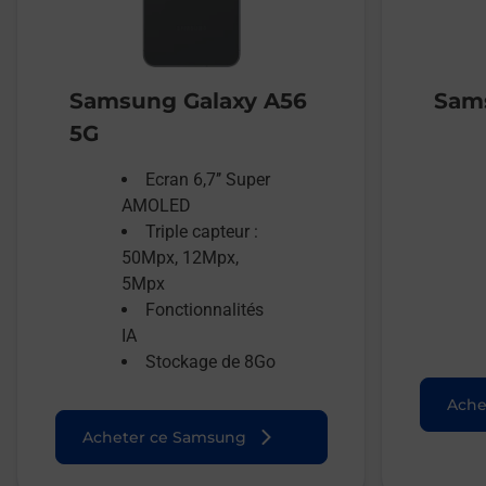
Samsung Galaxy A56
Sams
5G
Ecran 6,7’’ Super
AMOLED
Triple capteur :
50Mpx, 12Mpx,
5Mpx
Fonctionnalités
IA
Stockage de 8Go
Ache
Acheter ce Samsung