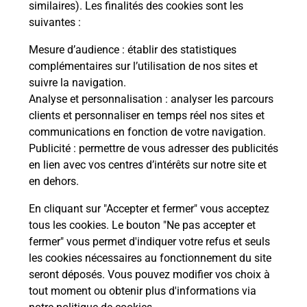
Post
similaires). Les finalités des cookies sont les
suivantes :
En
Envoyer un colis
Mesure d’audience
: établir des statistiques
complémentaires sur l’utilisation de nos sites et
Vous souhaitez envoyer un colis depuis :
suivre la navigation.
LEVALLOIS PERRET PRINCIPAL (92300) ?
Analyse et personnalisation
: analyser les parcours
Découvrez toutes les solutions proposées par La
clients et personnaliser en temps réel nos sites et
Poste.
communications en fonction de votre navigation.
Publicité
: permettre de vous adresser des publicités
En savoir plus
en lien avec vos centres d’intérêts sur notre site et
en dehors.
En cliquant sur "Accepter et fermer" vous acceptez
tous les cookies. Le bouton "Ne pas accepter et
Questions fréquemment posées
fermer" vous permet d'indiquer votre refus et seuls
les cookies nécessaires au fonctionnement du site
seront déposés. Vous pouvez modifier vos choix à
Quel est le prix d’une impression ?
tout moment ou obtenir plus d'informations via