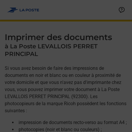
Allez au contenu
Afficher ou masquer la réponse
Afficher ou masquer la réponse
Afficher ou masquer la réponse
Afficher ou masquer la réponse
Imprimer des documents
à La Poste LEVALLOIS PERRET
PRINCIPAL
Si vous avez besoin de faire des impressions de
documents en noir et blanc ou en couleur à proximité de
votre domicile et que vous n'avez pas d'imprimante chez
vous, vous pouvez imprimer votre document à La Poste
LEVALLOIS PERRET PRINCIPAL (92300). Les
photocopieurs de la marque Ricoh possèdent les fonctions
suivantes :
impression de documents recto-verso au format A4 ;
photocopies (noir et blanc ou couleurs) ;