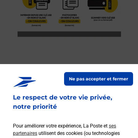
Services
Ne pas accepter et fermer
En savoir plus
En sa
Le respect de votre vie privée,
à
Ache
notre priorité
dent
sui
Vous
de c
Pour améliorer votre expérience, La Poste et
ses
télé
partenaires
utilisent des cookies (ou technologies