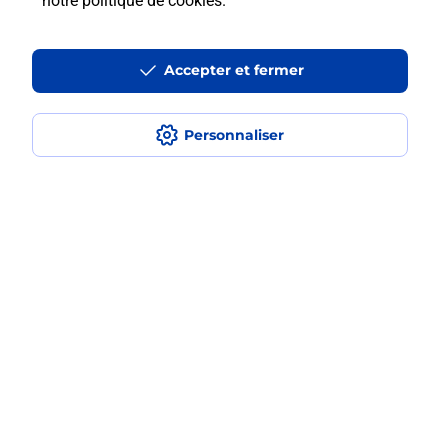
notre politique de cookies
.
Où imprimer des documents autour
de moi ?
Accepter et fermer
Comment faire des impressions ?
Personnaliser
Quels sont les documents et les
formats qu'il est possible d'imprimer à
la Poste ?
Localiser
Liste
Hauts-de-Seine
LEVALLOIS PERRET
LEVALLOIS PERRET PRINCIPAL
Impression
Plan du site