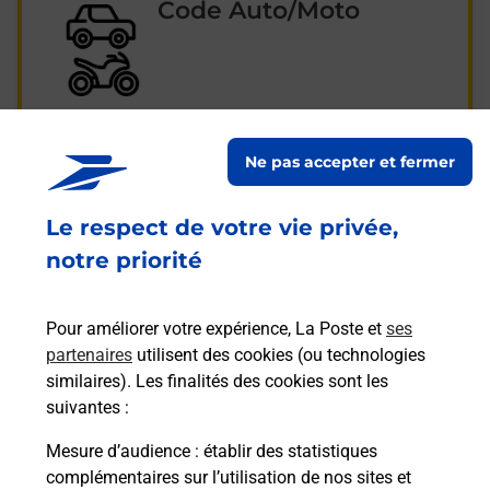
Code Auto/Moto
Passez l'examen Auto/Moto dans le Centre La
Poste - GENNEVILLIERS près de chez vous
Ne pas accepter et fermer
Je réserve ma session
Le respect de votre vie privée,
notre priorité
Foire aux questions
Pour améliorer votre expérience, La Poste et
ses
partenaires
utilisent des cookies (ou technologies
similaires). Les finalités des cookies sont les
Quel âge minimum faut-il pour
suivantes :
passer le permis bateau ?
Mesure d’audience
: établir des statistiques
Combien coûte le code bateau ?
complémentaires sur l’utilisation de nos sites et