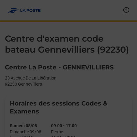
Le lien s'ouvre dans un nouvel onglet
Allez au contenu
Day of the Week
Get directions to Centre d&#39;examen code bateau at 23 Avenue
Afficher ou masquer la réponse
Afficher ou masquer la réponse
Afficher ou masquer la réponse
Afficher ou masquer la réponse
Hours
Centre d'examen code
bateau Gennevilliers (92230)
Centre La Poste - GENNEVILLIERS
23 Avenue De La Libération
92230
Gennevilliers
Horaires des sessions Codes &
Examens
Samedi 08/08
09:00
-
17:00
Dimanche 09/08
Fermé