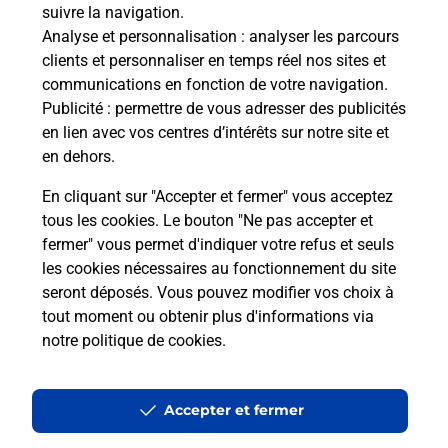
suivre la navigation.
Analyse et personnalisation
: analyser les parcours
Combien de temps est valable le
clients et personnaliser en temps réel nos sites et
code bateau ?
communications en fonction de votre navigation.
Publicité
: permettre de vous adresser des publicités
Peut-on passer le permis bateau
en lien avec vos centres d’intérêts sur notre site et
avec le CPF ?
en dehors.
En cliquant sur "Accepter et fermer" vous acceptez
tous les cookies. Le bouton "Ne pas accepter et
Localiser
Liste
Hauts-de-Seine
GENNEVILLIERS
fermer" vous permet d'indiquer votre refus et seuls
GENNEVILLIERS PPDC
Code Bateau
les cookies nécessaires au fonctionnement du site
seront déposés. Vous pouvez modifier vos choix à
tout moment ou obtenir plus d'informations via
notre politique de cookies
.
Plan du site
Accessibilité : partiellement conforme
Accepter et fermer