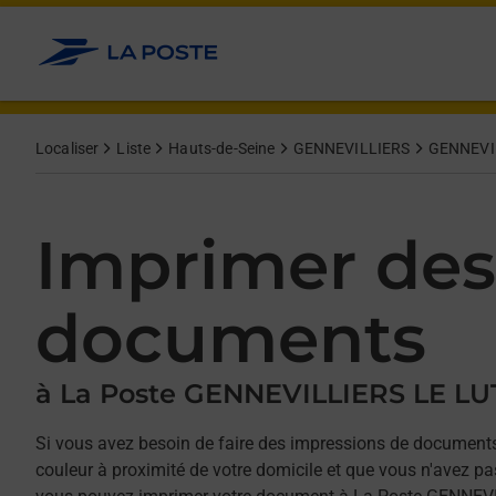
Allez au contenu
Afficher ou masquer la réponse
Afficher ou masquer la réponse
Afficher ou masquer la réponse
Afficher ou masquer la réponse
Localiser
Liste
Hauts-de-Seine
GENNEVILLIERS
GENNEVI
Imprimer des
documents
à La Poste GENNEVILLIERS LE L
Si vous avez besoin de faire des impressions de documents
couleur à proximité de votre domicile et que vous n'avez p