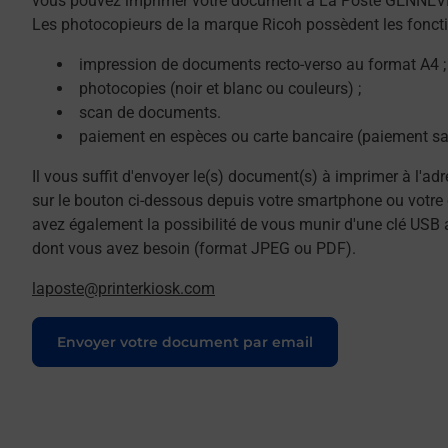
vous pouvez imprimer votre document à La Poste GENNEV
Les photocopieurs de la marque Ricoh possèdent les foncti
impression de documents recto-verso au format A4 ;
photocopies (noir et blanc ou couleurs) ;
scan de documents.
paiement en espèces ou carte bancaire (paiement sa
Il vous suffit d'envoyer le(s) document(s) à imprimer à l'ad
sur le bouton ci-dessous depuis votre smartphone ou votre 
avez également la possibilité de vous munir d'une clé USB 
dont vous avez besoin (format JPEG ou PDF).
laposte@printerkiosk.com
Le lien s'ouvre dans un nouvel onglet
Envoyer votre document par email