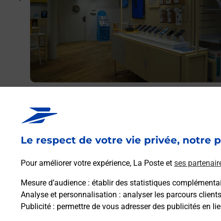
r et/ou
res
Acheter un iPhone neuf ou reconditionné
Vous recherchez un smartphone pas cher proche de ch
vous ? Découvrez notre offre de téléphones iPhone App
dans vos bureaux de Poste à GENNEVILLIERS LE LUT
Le respect de votre vie privée, notre p
(92230) !
Pour améliorer votre expérience, La Poste et
ses partenair
En savoir plus
Mesure d’audience
: établir des statistiques complémentair
Analyse et personnalisation
: analyser les parcours client
Publicité
: permettre de vous adresser des publicités en lie