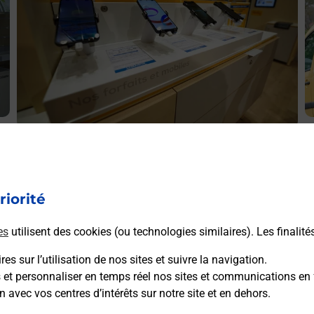
E
Acheter un smartphone Samsung
ez
V
Vous recherchez un smartphone pas cher proche de chez
le
G
vous ? Découvrez notre offre de téléphones mobiles
H
l
riorité
Samsung dans vos bureaux de Poste à GENNEVILLIERS
LE LUTH (92230) !
es
utilisent des cookies (ou technologies similaires). Les finalité
es sur l’utilisation de nos sites et suivre la navigation.
En savoir plus
s et personnaliser en temps réel nos sites et communications en 
n avec vos centres d’intérêts sur notre site et en dehors.