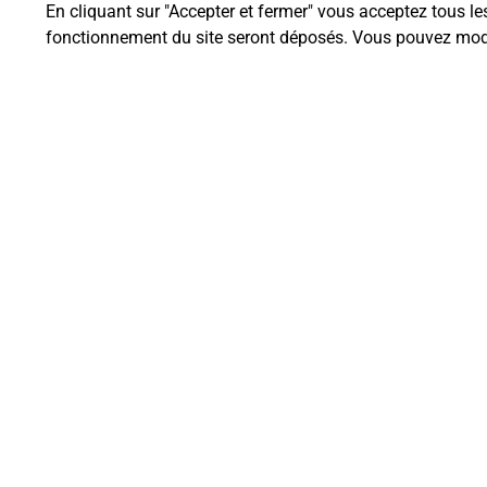
En cliquant sur "Accepter et fermer" vous acceptez tous le
fonctionnement du site seront déposés. Vous pouvez modi
Questions fréque
Quel est le prix d’une impression
Où imprimer des documents auto
Comment faire des impressions 
Quels sont les documents et les f