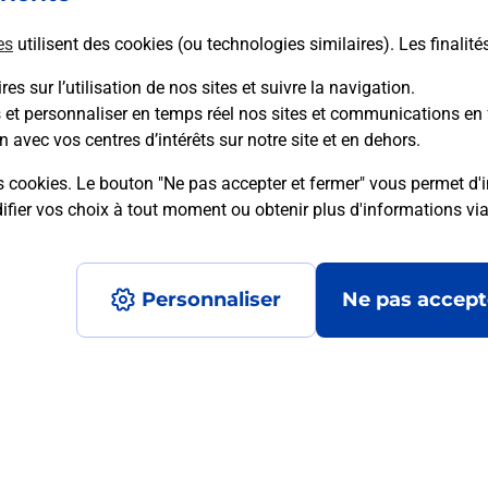
es
utilisent des cookies (ou technologies similaires). Les finalité
es sur l’utilisation de nos sites et suivre la navigation.
s et personnaliser en temps réel nos sites et communications en 
mment posées
n avec vos centres d’intérêts sur notre site et en dehors.
s cookies. Le bouton "Ne pas accepter et fermer" vous permet d'i
fier vos choix à tout moment ou obtenir plus d'informations vi
médaillon d’alarme qu’est ce que c’est
Personnaliser
Ne pas accept
tance classique ?
stance classique ?