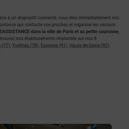
râce à un dispositif connecté, vous êtes immédiatement mis
assistance qui contacte vos proches et organise les secours
ASSISTANCE dans la ville de Paris et sa petite couronne,
 retrouvez nos établissements implantés sur nos 8
 (77)
,
Yvelines (78)
,
Essonne (91)
,
Hauts-de-Seine (92)
,
)
n savoir plus
En savo