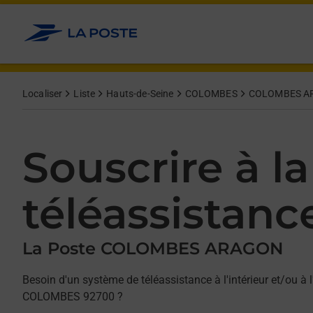
Allez au contenu
Afficher ou masquer la réponse
Afficher ou masquer la réponse
Afficher ou masquer la réponse
Localiser
Liste
Hauts-de-Seine
COLOMBES
COLOMBES A
Souscrire à la
téléassistanc
La Poste COLOMBES ARAGON
Besoin d'un système de téléassistance à l'intérieur et/ou à l
COLOMBES 92700 ?