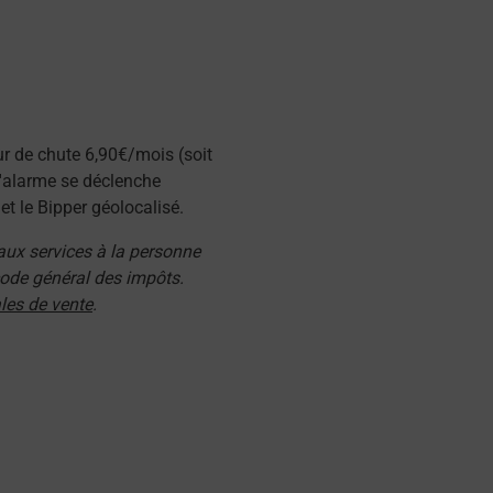
ur de chute 6,90€/mois (soit
l'alarme se déclenche
t le Bipper géolocalisé.
 aux services à la personne
 code général des impôts.
les de vente
.