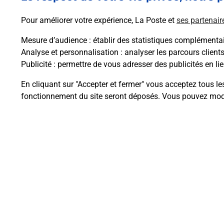
Pour améliorer votre expérience, La Poste et
ses partenair
Mesure d’audience
: établir des statistiques complémentair
Analyse et personnalisation
: analyser les parcours client
Questions fréque
Publicité
: permettre de vous adresser des publicités en lie
En cliquant sur "Accepter et fermer" vous acceptez tous le
fonctionnement du site seront déposés. Vous pouvez modi
La téléassistance classique avec 
Comment fonctionne la téléassis
Comment est installée la téléassi