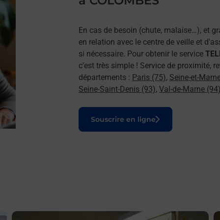
à COLOMBES
En cas de besoin (chute, malaise…), et g
en relation avec le centre de veille et d'
si nécessaire. Pour obtenir le service
TELE
c'est très simple ! Service de proximité,
départements :
Paris (75)
,
Seine-et-Marne
Seine-Saint-Denis (93)
,
Val-de-Marne (94
Le lien s'ouvre dans un nouvel onglet
Souscrire en ligne
En savoir plus
E