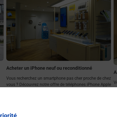
Acheter un iPhone neuf ou reconditionné
A
Vous recherchez un smartphone pas cher proche de chez
V
vous ? Découvrez notre offre de téléphones iPhone Apple
v
dans vos bureaux de Poste à COLOMBES ARAGON
S
(92700) !
A
En savoir plus
riorité