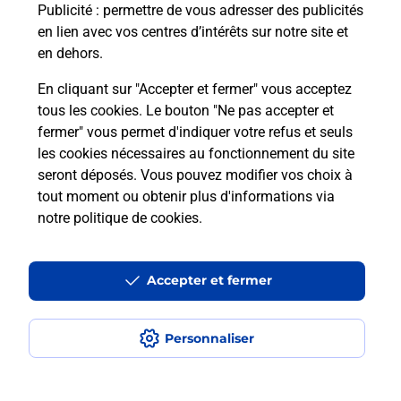
Publicité
: permettre de vous adresser des publicités
en lien avec vos centres d’intérêts sur notre site et
Combien coûte le code bateau ?
en dehors.
Combien de temps est valable le
En cliquant sur "Accepter et fermer" vous acceptez
code bateau ?
tous les cookies. Le bouton "Ne pas accepter et
fermer" vous permet d'indiquer votre refus et seuls
les cookies nécessaires au fonctionnement du site
Peut-on passer le permis bateau
seront déposés. Vous pouvez modifier vos choix à
avec le CPF ?
tout moment ou obtenir plus d'informations via
notre politique de cookies
.
Localiser
Liste
Hauts-de-Seine
COLOMBES
COLOMBES
Code Bateau
Accepter et fermer
Personnaliser
Plan du site