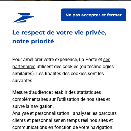
Post
Ne pas accepter et fermer
En
Envoyer un colis
Le respect de votre vie privée,
Vous souhaitez envoyer un colis depuis :
notre priorité
COLOMBES (92700) ? Découvrez toutes les
solutions proposées par La Poste.
Pour améliorer votre expérience, La Poste et
ses
En savoir plus
partenaires
utilisent des cookies (ou technologies
similaires). Les finalités des cookies sont les
suivantes :
Mesure d’audience
: établir des statistiques
Foire aux questions
complémentaires sur l’utilisation de nos sites et
suivre la navigation.
Analyse et personnalisation
: analyser les parcours
Quel âge minimum faut-il pour
clients et personnaliser en temps réel nos sites et
passer le permis bateau ?
communications en fonction de votre navigation.