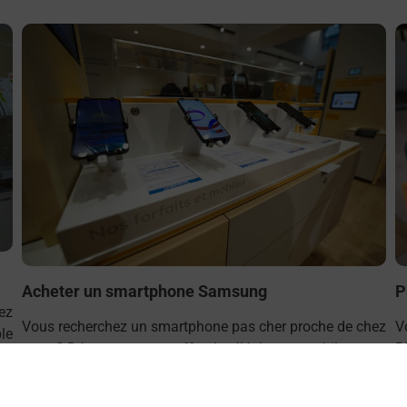
En savoir plus
E
Acheter un smartphone Samsung
P
ez
Vous recherchez un smartphone pas cher proche de chez
V
le
vous ? Découvrez notre offre de téléphones mobiles
B
T
Samsung dans vos bureaux de Poste à BOULOGNE
p
BILLANCOURT REINE (92100) !