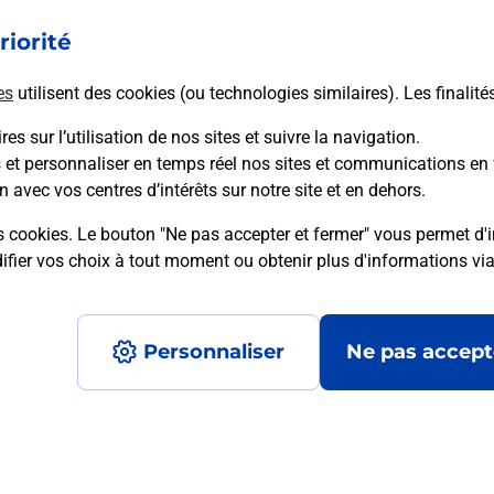
riorité
En savoir plus
es
utilisent des cookies (ou technologies similaires). Les finalité
es sur l’utilisation de nos sites et suivre la navigation.
s et personnaliser en temps réel nos sites et communications en 
mment posées
n avec vos centres d’intérêts sur notre site et en dehors.
s cookies. Le bouton "Ne pas accepter et fermer" vous permet d'i
fier vos choix à tout moment ou obtenir plus d'informations vi
é en ligne depuis votre boîte aux let
Personnaliser
Ne pas accept
re un retour chez un e-commerçant s
 prix ?