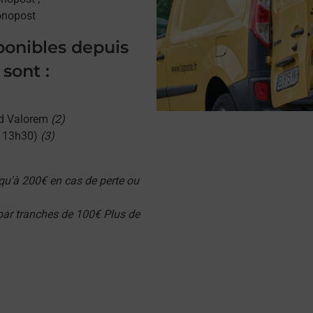
onopost
sponibles depuis
ont :
d Valorem
(2)
u 13h30)
(3)
qu'à 200€ en cas de perte ou
 par tranches de 100€ Plus de