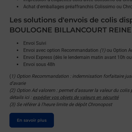
Achat d'emballages préaffranchis Colissimo ou Chr
Les solutions d'envois de colis di
BOULOGNE BILLANCOURT REINE s
Envoi Suivi
Envoi avec option Recommandation
(1)
ou Option A
Envoi Express (dès le lendemain matin avant 10h o
Envoi sous 48h
(
1) Option Recommandation : indemnisation forfaitaire jus
d'avarie
(2) Option Ad valorem : permet d'assurer la valeur du colis
détails ici :
expédier vos objets de valeurs en sécurité
(3) Se référer à l'heure limite de dépôt Chronopost
Le lien s'ouvre dans un nouvel onglet
En savoir plus