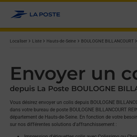
Allez au contenu
Afficher ou masquer la réponse
Afficher ou masquer la réponse
Afficher ou masquer la réponse
Localiser
Liste
Hauts-de-Seine
BOULOGNE BILLANCOURT
Envoyer un co
depuis La Poste BOULOGNE BIL
Vous désirez envoyer un colis depuis BOULOGNE BILLAN
dans votre bureau de poste BOULOGNE BILLANCOURT REINE
département de Hauts-de-Seine. En fonction de votre besoi
sur nos différentes solutions d'affranchissement :
Impression d'étiquettes colis avec Colissimo ou Chr