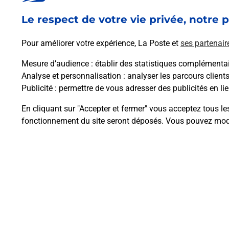
En savoir plus
Le respect de votre vie privée, notre p
Pour améliorer votre expérience, La Poste et
ses partenair
Mesure d’audience
: établir des statistiques complémentair
Analyse et personnalisation
: analyser les parcours client
Questions fréque
Publicité
: permettre de vous adresser des publicités en lie
En cliquant sur "Accepter et fermer" vous acceptez tous le
fonctionnement du site seront déposés. Vous pouvez modi
Comment retourner un colis achet
Comment envoyer un colis ou fai
Envoyer un petit colis au meilleur