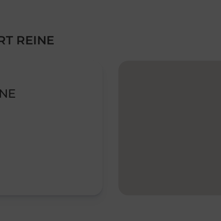
RT REINE
INE