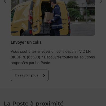
Ach
dent
sui
rieur
Vous
ez
de c
ste à
télé
de P
En
Envoyer un colis
Vous souhaitez envoyer un colis depuis : VIC EN
BIGORRE (65500) ? Découvrez toutes les solutions
proposées par La Poste.
En savoir plus
La Poste à proximité