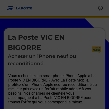
Le lien s'ouvre dans un nouvel onglet
Allez au contenu
Afficher ou masquer la réponse
Afficher ou masquer la réponse
Afficher ou masquer la réponse
Afficher ou masquer la réponse
Afficher ou masquer la réponse
Afficher ou masquer la réponse
Le lien s'ouvre dans un nouvel onglet
La Poste VIC EN
BIGORRE
Acheter un iPhone neuf ou
reconditionné
Vous recherchez un smartphone iPhone Apple à
La
Poste VIC EN BIGORRE
? Avec La Poste Mobile,
profitez d’un iPhone Apple neuf ou reconditionné au
meilleur prix avec un forfait mobile adapté à vos
besoins. Nos chargés de clientèle vous
accompagnent à
La Poste VIC EN BIGORRE
pour
trouver l’offre qui vous correspond le mieux.