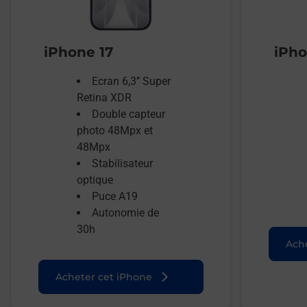
iPhone 17
iPho
Ecran 6,3’’ Super
Retina XDR
Double capteur
photo 48Mpx et
48Mpx
Stabilisateur
optique
Puce A19
Autonomie de
30h
Ache
Acheter cet iPhone