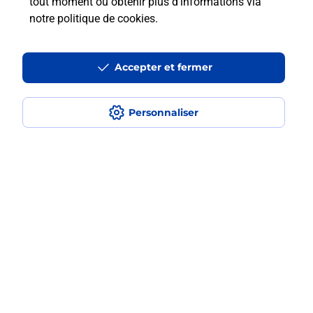
tout moment ou obtenir plus d'informations via
?
notre politique de cookies
.
Est-ce que je peux assurer mon
iPhone ?
Accepter et fermer
Personnaliser
Localiser
Liste
Hautes-Pyrénées
VIC EN BIGORRE
VIC EN BIGORRE
Acheter un iPhone neuf ou reconditionné
Plan du site
Accessibilité : partiellement conforme
Conditions contractuelles
Mentions légales