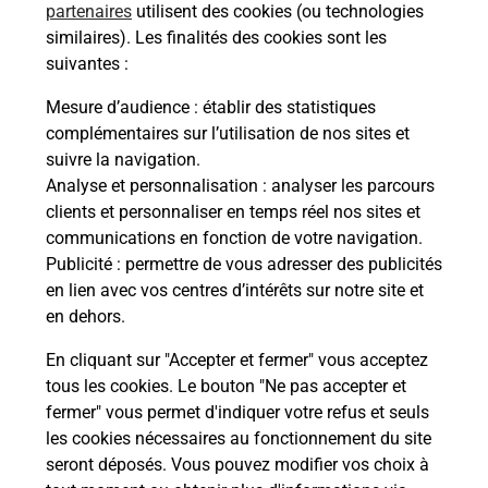
partenaires
utilisent des cookies (ou technologies
Questions fréquemment posées
similaires). Les finalités des cookies sont les
suivantes :
Mesure d’audience
: établir des statistiques
Quel réseau utilise La Poste Mobile ?
complémentaires sur l’utilisation de nos sites et
suivre la navigation.
Analyse et personnalisation
: analyser les parcours
Est-ce que je peux garder mon
clients et personnaliser en temps réel nos sites et
numéro de mobile gratuitement ?
communications en fonction de votre navigation.
Publicité
: permettre de vous adresser des publicités
Est-ce que je peux bénéficier de la 5G
en lien avec vos centres d’intérêts sur notre site et
avec La Poste Mobile ?
en dehors.
En cliquant sur "Accepter et fermer" vous acceptez
Est-ce que je peux utiliser mon forfait
à l’étranger avec La Poste Mobile ?
tous les cookies. Le bouton "Ne pas accepter et
fermer" vous permet d'indiquer votre refus et seuls
les cookies nécessaires au fonctionnement du site
Est-ce que je peux payer mon iPhone
seront déposés. Vous pouvez modifier vos choix à
en plusieurs fois avec La Poste Mobile