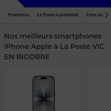
Promotion
La Poste à proximité
Foire aux q
Next
Nos meilleurs smartphones
iPhone Apple à La Poste VIC
EN BIGORRE