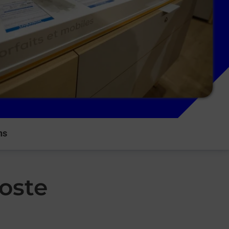
ns
oste