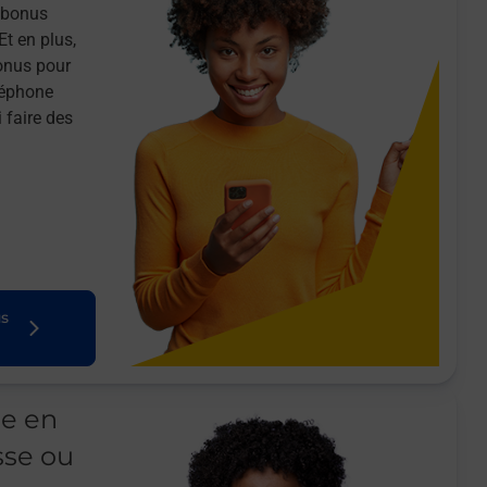
n bonus
Et en plus,
onus pour
léphone
 faire des
us
le en
sse ou