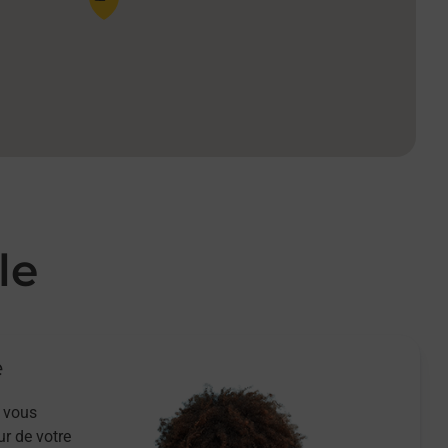
le
e
 vous
ur de votre