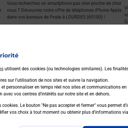
Vous recherchez un smartphone pas cher proche de chez
V
r
vous ? Découvrez notre offre de téléphones iPhone Apple
v
dans vos bureaux de Poste à LOURDES (65100) !
S
(
En savoir plus
riorité
es
utilisent des cookies (ou technologies similaires). Les finalité
ns
es sur l’utilisation de nos sites et suivre la navigation.
s et personnaliser en temps réel nos sites et communications en 
n avec vos centres d’intérêts sur notre site et en dehors.
s cookies. Le bouton "Ne pas accepter et fermer" vous permet d'i
sser le permis bateau ?
fier vos choix à tout moment ou obtenir plus d'informations vi