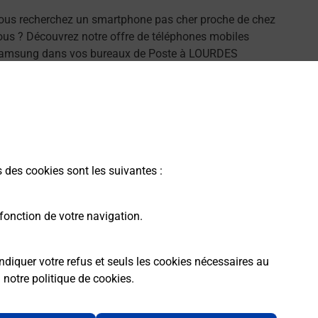
ous recherchez un smartphone pas cher proche de chez
ous ? Découvrez notre offre de téléphones mobiles
amsung dans vos bureaux de Poste à LOURDES
65100) !
En savoir plus
s des cookies sont les suivantes :
fonction de votre navigation.
ndiquer votre refus et seuls les cookies nécessaires au
a
notre politique de cookies
.