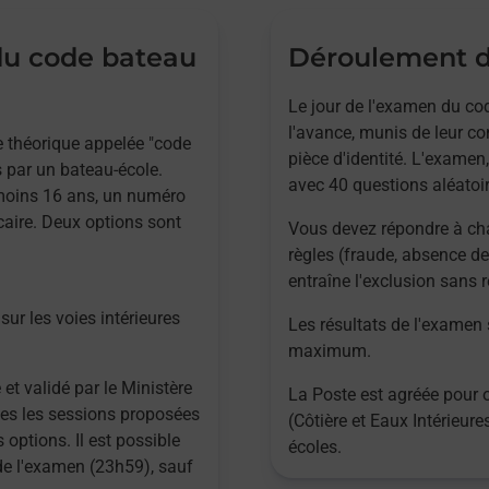
 du code bateau
Déroulement d
Le jour de l'examen du cod
l'avance, munis de leur co
ve théorique appelée "code
pièce d'identité. L'examen,
 par un bateau-école.
avec 40 questions aléatoir
 moins 16 ans, un numéro
caire. Deux options sont
Vous devez répondre à ch
règles (fraude, absence de
entraîne l'exclusion sans
sur les voies intérieures
Les résultats de l'examen
maximum.
 et validé par le Ministère
La Poste est agréée pour 
utes les sessions proposées
(Côtière et Eaux Intérieur
 options. Il est possible
écoles.
 de l'examen (23h59), sauf