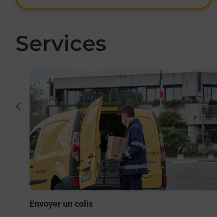
Services
En savoir plus
cédent
to ou
Envoyer un colis