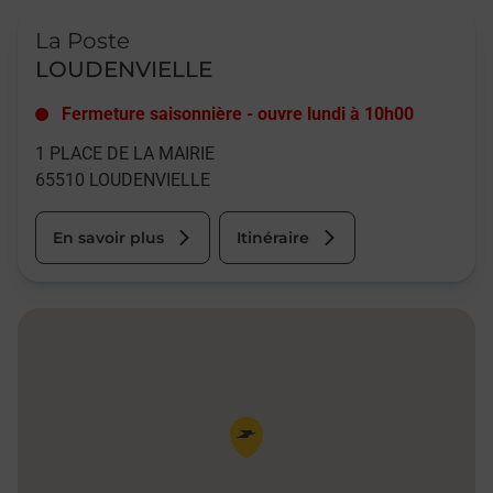
Le lien s'ouvre dans un nouvel onglet
La Poste
LOUDENVIELLE
Fermeture saisonnière
-
ouvre lundi à
10h00
1 PLACE DE LA MAIRIE
65510
LOUDENVIELLE
En savoir plus
Itinéraire
Pin de la carte