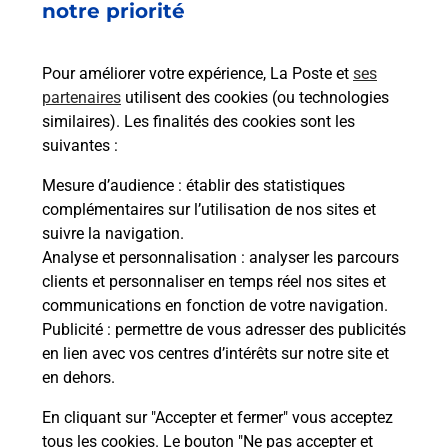
notre priorité
Questions fréquemment posées
Pour améliorer votre expérience, La Poste et
ses
partenaires
utilisent des cookies (ou technologies
similaires). Les finalités des cookies sont les
Comment retourner un colis acheté
suivantes :
en ligne depuis votre boîte aux lettres
?
Mesure d’audience
: établir des statistiques
complémentaires sur l’utilisation de nos sites et
suivre la navigation.
Comment envoyer un colis ou faire un
Analyse et personnalisation
: analyser les parcours
retour chez un e-commerçant sans se
clients et personnaliser en temps réel nos sites et
déplacer ?
communications en fonction de votre navigation.
Publicité
: permettre de vous adresser des publicités
Envoyer un petit colis au meilleur
en lien avec vos centres d’intérêts sur notre site et
prix ?
en dehors.
En cliquant sur "Accepter et fermer" vous acceptez
tous les cookies. Le bouton "Ne pas accepter et