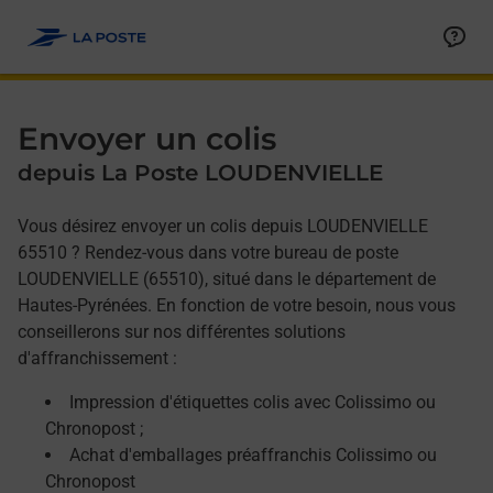
Allez au contenu
Afficher ou masquer la réponse
Afficher ou masquer la réponse
Afficher ou masquer la réponse
Envoyer un colis
depuis La Poste LOUDENVIELLE
Vous désirez envoyer un colis depuis LOUDENVIELLE
65510 ? Rendez-vous dans votre bureau de poste
LOUDENVIELLE (65510), situé dans le département de
Hautes-Pyrénées. En fonction de votre besoin, nous vous
conseillerons sur nos différentes solutions
d'affranchissement :
Impression d'étiquettes colis avec Colissimo ou
Chronopost ;
Achat d'emballages préaffranchis Colissimo ou
Chronopost