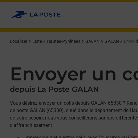
Allez au contenu
Afficher ou masquer la réponse
Afficher ou masquer la réponse
Afficher ou masquer la réponse
Localiser
Liste
Hautes-Pyrénées
GALAN
GALAN
Envoi d
Envoyer un co
depuis La Poste GALAN
Vous désirez envoyer un colis depuis GALAN 65330 ? Rend
de poste GALAN (65330), situé dans le département de Hau
de votre besoin, nous vous conseillerons sur nos différente
d'affranchissement :
Impression d'étiquettes colis avec Colissimo ou Chr