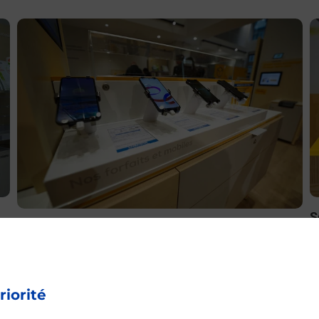
En savoir plus
E
S
Acheter un smartphone Samsung
ez
B
Vous recherchez un smartphone pas cher proche de chez
le
à
vous ? Découvrez notre offre de téléphones mobiles
t
Samsung dans vos bureaux de Poste à GALAN (65330) !
riorité