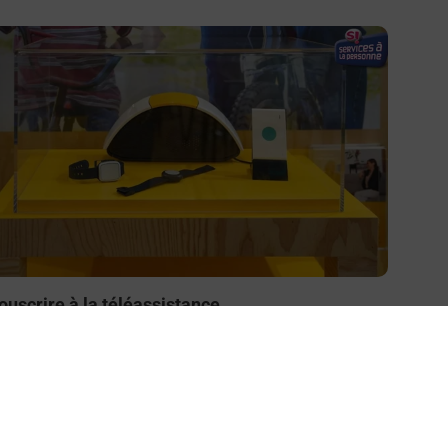
n savoir plus
ouscrire à la téléassistance
esoin d’un système de téléassistance à l’intérieur et/ou
 l’extérieur de votre domicile ? Découvrez les offres
éléalarme dans votre bureau de Poste à GALAN.
En savoir plus