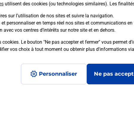
es
utilisent des cookies (ou technologies similaires). Les finalité
En savoir plus
es sur l’utilisation de nos sites et suivre la navigation.
s et personnaliser en temps réel nos sites et communications en 
n avec vos centres d’intérêts sur notre site et en dehors.
mment posées
s cookies. Le bouton "Ne pas accepter et fermer" vous permet d'i
fier vos choix à tout moment ou obtenir plus d'informations vi
é en ligne depuis votre boîte aux let
Personnaliser
Ne pas accept
re un retour chez un e-commerçant s
 prix ?