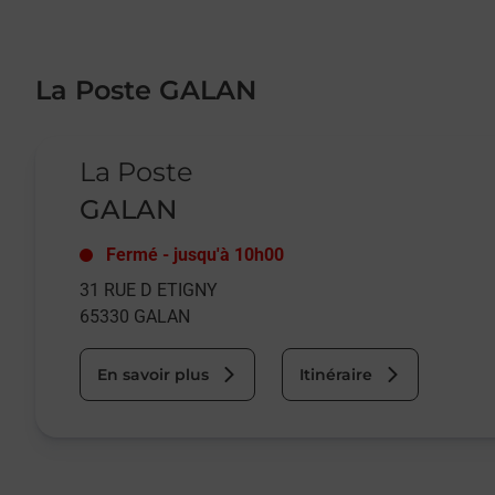
La Poste GALAN
Le lien s'ouvre dans un nouvel onglet
La Poste
GALAN
Fermé
-
jusqu'à
10h00
31 RUE D ETIGNY
65330
GALAN
En savoir plus
Itinéraire