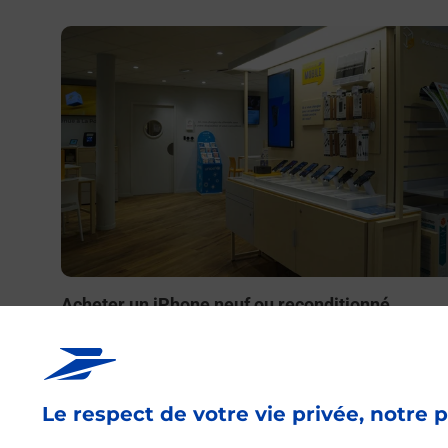
En savoir plus
Acheter un iPhone neuf ou reconditionné
Vous recherchez un smartphone pas cher proche de ch
vous ? Découvrez notre offre de téléphones iPhone App
dans vos bureaux de Poste à GALAN (65330) !
Le respect de votre vie privée, notre p
En savoir plus