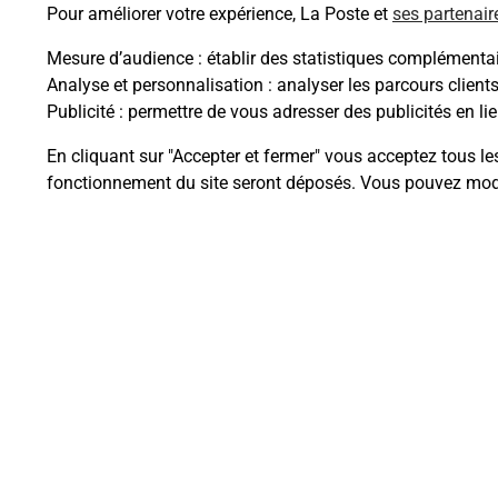
Pour améliorer votre expérience, La Poste et
ses partenair
Mesure d’audience
: établir des statistiques complémentair
Analyse et personnalisation
: analyser les parcours client
Publicité
: permettre de vous adresser des publicités en lie
Questions fréque
En cliquant sur "Accepter et fermer" vous acceptez tous le
fonctionnement du site seront déposés. Vous pouvez modi
Comment retourner un colis achet
Comment envoyer un colis ou fai
Envoyer un petit colis au meilleur