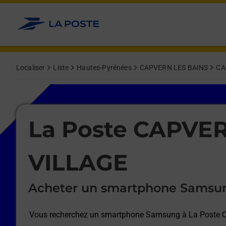
Le lien s'ouvre dans un nouvel onglet
Allez au contenu
Afficher ou masquer la réponse
Afficher ou masquer la réponse
Afficher ou masquer la réponse
Afficher ou masquer la réponse
Afficher ou masquer la réponse
Afficher ou masquer la réponse
Localiser
Liste
Hautes-Pyrénées
CAPVERN LES BAINS
CA
Le lien s'ouvre dans un nouvel onglet
La Poste CAPVE
VILLAGE
Acheter un smartphone Samsu
Vous recherchez un smartphone Samsung à
La Poste