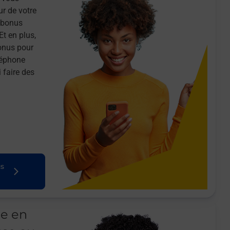
ur de votre
n bonus
Et en plus,
onus pour
léphone
 faire des
us
le en