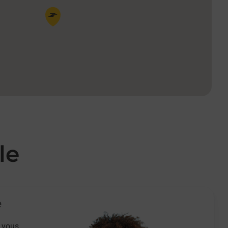
Pin de la carte
le
e
 vous