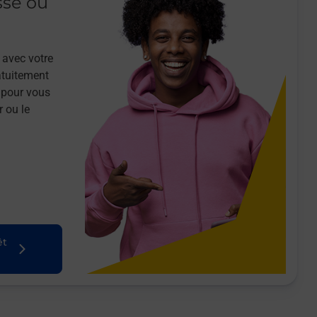
sse ou
 avec votre
atuitement
 pour vous
r ou le
êt