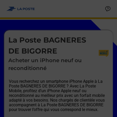
Le lien s'ouvre dans un nouvel onglet
Allez au contenu
Afficher ou masquer la réponse
Afficher ou masquer la réponse
Afficher ou masquer la réponse
Afficher ou masquer la réponse
Afficher ou masquer la réponse
Afficher ou masquer la réponse
Le lien s'ouvre dans un nouvel onglet
La Poste BAGNERES
DE BIGORRE
Acheter un iPhone neuf ou
reconditionné
Vous recherchez un smartphone iPhone Apple à
La
Poste BAGNERES DE BIGORRE
? Avec La Poste
Mobile, profitez d’un iPhone Apple neuf ou
reconditionné au meilleur prix avec un forfait mobile
adapté à vos besoins. Nos chargés de clientèle vous
accompagnent à
La Poste BAGNERES DE BIGORRE
pour trouver l’offre qui vous correspond le mieux.