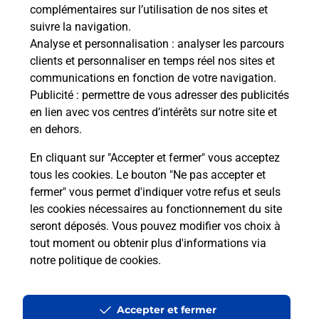
complémentaires sur l’utilisation de nos sites et
suivre la navigation.
Questions fréquemment posées
Analyse et personnalisation
: analyser les parcours
clients et personnaliser en temps réel nos sites et
communications en fonction de votre navigation.
Publicité
: permettre de vous adresser des publicités
Quel réseau utilise La Poste Mobile ?
en lien avec vos centres d’intérêts sur notre site et
en dehors.
Est-ce que je peux garder mon
numéro de mobile gratuitement ?
En cliquant sur "Accepter et fermer" vous acceptez
tous les cookies. Le bouton "Ne pas accepter et
fermer" vous permet d'indiquer votre refus et seuls
Est-ce que je peux bénéficier de la 5G
avec La Poste Mobile ?
les cookies nécessaires au fonctionnement du site
seront déposés. Vous pouvez modifier vos choix à
tout moment ou obtenir plus d'informations via
Est-ce que je peux utiliser mon forfait
notre politique de cookies
.
à l’étranger avec La Poste Mobile ?
Est-ce que je peux payer mon iPhone
Accepter et fermer