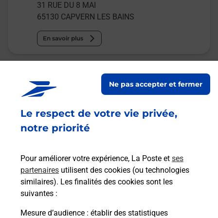
31 RUE DU 8 MAI
65130
CAPVERN LES BAINS
En savoir plus
Malin !
Ne pas accepter et fermer
La Poste
en ligne
Le respect de votre vie privée,
notre priorité
Ouvert 24h/24
En savoir plus
Pour améliorer votre expérience, La Poste et
ses
partenaires
utilisent des cookies (ou technologies
similaires). Les finalités des cookies sont les
Recherchez un autre point de contact
suivantes :
Mesure d’audience
: établir des statistiques