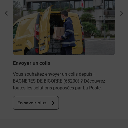
Ach
dent
sui
 une
Vous
de c
télé
de P
En
Envoyer un colis
Vous souhaitez envoyer un colis depuis :
BAGNERES DE BIGORRE (65200) ? Découvrez
toutes les solutions proposées par La Poste.
En savoir plus