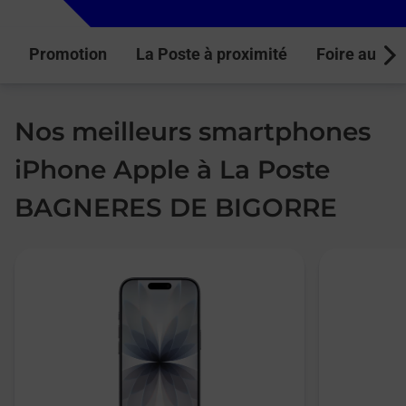
Promotion
La Poste à proximité
Foire aux q
Next
Nos meilleurs smartphones
iPhone Apple à La Poste
BAGNERES DE BIGORRE