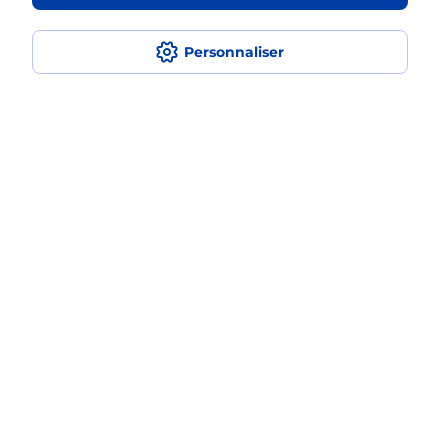
en plusieurs fois avec La Poste Mobile
?
Personnaliser
Est-ce que je peux assurer mon
iPhone ?
Localiser
Liste
Hautes-Pyrénées
BAGNERES DE BIGORRE
BAGNERES DE BIGORRE
Acheter un iPhone neuf ou reconditionné
Plan du site
Accessibilité : partiellement conforme
Conditions contractuelles