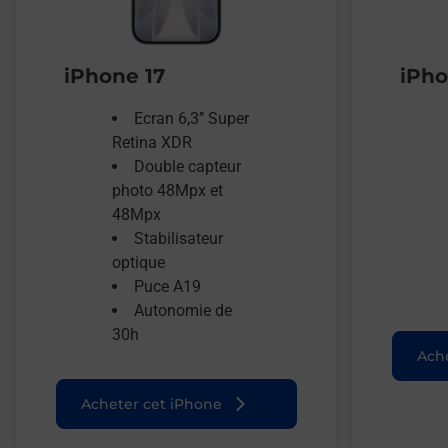
iPhone 17
iPho
Ecran 6,3’’ Super
Retina XDR
Double capteur
photo 48Mpx et
48Mpx
Stabilisateur
optique
Puce A19
Autonomie de
30h
Ache
Acheter cet iPhone