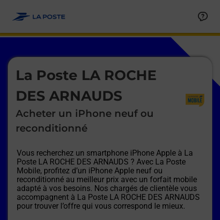
Le lien s'ouvre dans un nouvel onglet
Allez au contenu
Afficher ou masquer la réponse
Afficher ou masquer la réponse
Afficher ou masquer la réponse
Afficher ou masquer la réponse
Afficher ou masquer la réponse
Afficher ou masquer la réponse
Le lien s'ouvre dans un nouvel onglet
La Poste LA ROCHE
DES ARNAUDS
Acheter un iPhone neuf ou
reconditionné
Vous recherchez un smartphone iPhone Apple à
La
Poste LA ROCHE DES ARNAUDS
? Avec La Poste
Mobile, profitez d’un iPhone Apple neuf ou
reconditionné au meilleur prix avec un forfait mobile
adapté à vos besoins. Nos chargés de clientèle vous
accompagnent à
La Poste LA ROCHE DES ARNAUDS
pour trouver l’offre qui vous correspond le mieux.