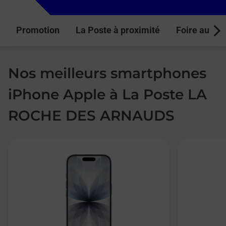
Promotion
La Poste à proximité
Foire aux q
Next
Nos meilleurs smartphones
iPhone Apple à La Poste LA
ROCHE DES ARNAUDS