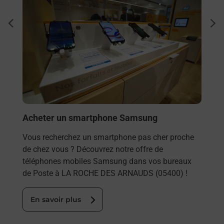
Envo
dent
sui
Vous
rieur
ROCH
ez
tout
ste à
En
Acheter un smartphone Samsung
Vous recherchez un smartphone pas cher proche
de chez vous ? Découvrez notre offre de
téléphones mobiles Samsung dans vos bureaux
de Poste à LA ROCHE DES ARNAUDS (05400) !
En savoir plus