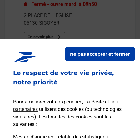
Fermé
-
ouvre mardi à
09h50
2 PLACE DE L EGLISE
05130
SIGOYER
En savoir plus
Ne pas accepter et fermer
Malin !
Le respect de votre vie privée,
La Poste
notre priorité
en ligne
Ouvert 24h/24
Pour améliorer votre expérience, La Poste et
ses
partenaires
utilisent des cookies (ou technologies
En savoir plus
similaires). Les finalités des cookies sont les
suivantes :
Recherchez un autre point de contact
Mesure d’audience
: établir des statistiques