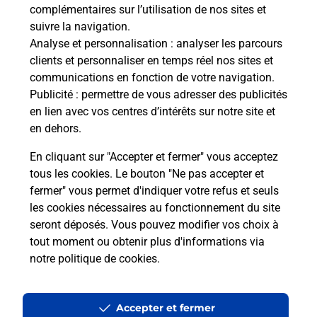
complémentaires sur l’utilisation de nos sites et
suivre la navigation.
Analyse et personnalisation
: analyser les parcours
clients et personnaliser en temps réel nos sites et
Questions fréquemment posées
communications en fonction de votre navigation.
Publicité
: permettre de vous adresser des publicités
en lien avec vos centres d’intérêts sur notre site et
Quel réseau utilise La Poste Mobile ?
en dehors.
En cliquant sur "Accepter et fermer" vous acceptez
Est-ce que je peux garder mon
tous les cookies. Le bouton "Ne pas accepter et
numéro de mobile gratuitement ?
fermer" vous permet d'indiquer votre refus et seuls
les cookies nécessaires au fonctionnement du site
Est-ce que je peux bénéficier de la 5G
seront déposés. Vous pouvez modifier vos choix à
avec La Poste Mobile ?
tout moment ou obtenir plus d'informations via
notre politique de cookies
.
Est-ce que je peux utiliser mon forfait
à l’étranger avec La Poste Mobile ?
Accepter et fermer