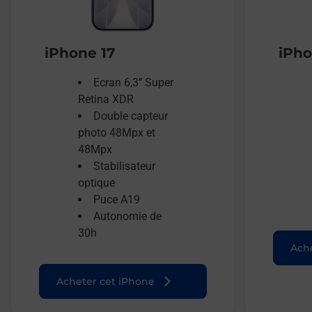
iPhone 17
iPho
Ecran 6,3’’ Super
Retina XDR
Double capteur
photo 48Mpx et
48Mpx
Stabilisateur
optique
Puce A19
Autonomie de
30h
Ache
Acheter cet iPhone