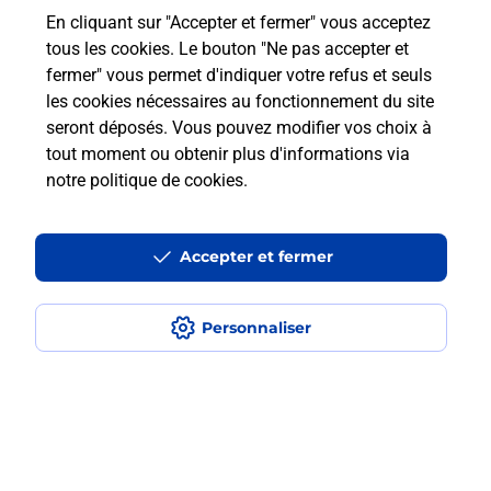
En cliquant sur "Accepter et fermer" vous acceptez
Questions fréquemment posées
tous les cookies. Le bouton "Ne pas accepter et
fermer" vous permet d'indiquer votre refus et seuls
les cookies nécessaires au fonctionnement du site
Comment retourner un colis acheté
seront déposés. Vous pouvez modifier vos choix à
en ligne depuis votre boîte aux lettres
tout moment ou obtenir plus d'informations via
?
notre politique de cookies
.
Comment envoyer un colis ou faire un
retour chez un e-commerçant sans se
Accepter et fermer
déplacer ?
Personnaliser
Envoyer un petit colis au meilleur
prix ?
Localiser
Liste
Hautes-Alpes
GARDE COLOMBE