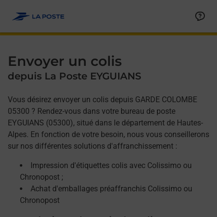
Allez au contenu
Afficher ou masquer la réponse
Afficher ou masquer la réponse
Afficher ou masquer la réponse
Envoyer un colis
depuis La Poste EYGUIANS
Vous désirez envoyer un colis depuis GARDE COLOMBE
05300 ? Rendez-vous dans votre bureau de poste
EYGUIANS (05300), situé dans le département de Hautes-
Alpes. En fonction de votre besoin, nous vous conseillerons
sur nos différentes solutions d'affranchissement :
Impression d'étiquettes colis avec Colissimo ou
Chronopost ;
Achat d'emballages préaffranchis Colissimo ou
Chronopost