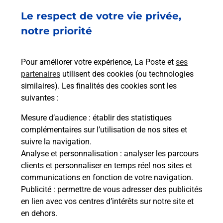
Le respect de votre vie privée,
Ach
dent
sui
notre priorité
rieur
Vous
ez
de c
ste à
télé
Pour améliorer votre expérience, La Poste et
ses
de P
partenaires
utilisent des cookies (ou technologies
similaires). Les finalités des cookies sont les
En
suivantes :
Acheter un iPhone neuf ou reconditionné
Mesure d’audience
: établir des statistiques
Vous recherchez un smartphone pas cher proche
complémentaires sur l’utilisation de nos sites et
de chez vous ? Découvrez notre offre de
suivre la navigation.
téléphones iPhone Apple dans vos bureaux de
Analyse et personnalisation
: analyser les parcours
Poste à EYGUIANS (05300) !
clients et personnaliser en temps réel nos sites et
communications en fonction de votre navigation.
En savoir plus
Publicité
: permettre de vous adresser des publicités
en lien avec vos centres d’intérêts sur notre site et
en dehors.