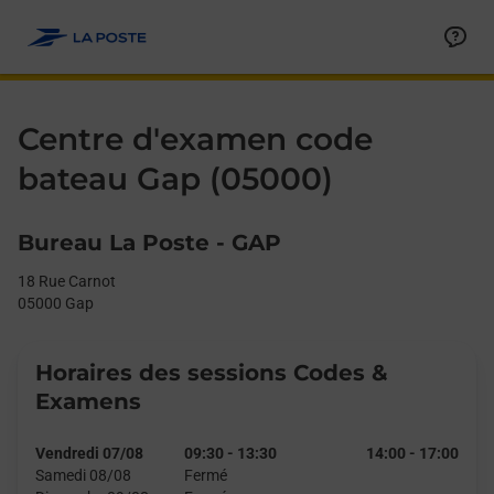
Le lien s'ouvre dans un nouvel onglet
Allez au contenu
Day of the Week
Get directions to Centre d&#39;examen code bateau at 18 Rue 
Afficher ou masquer la réponse
Afficher ou masquer la réponse
Afficher ou masquer la réponse
Afficher ou masquer la réponse
Hours
Centre d'examen code
bateau Gap (05000)
Bureau La Poste - GAP
18 Rue Carnot
05000
Gap
Horaires des sessions Codes &
Examens
Vendredi 07/08
09:30
-
13:30
14:00
-
17:00
Samedi 08/08
Fermé