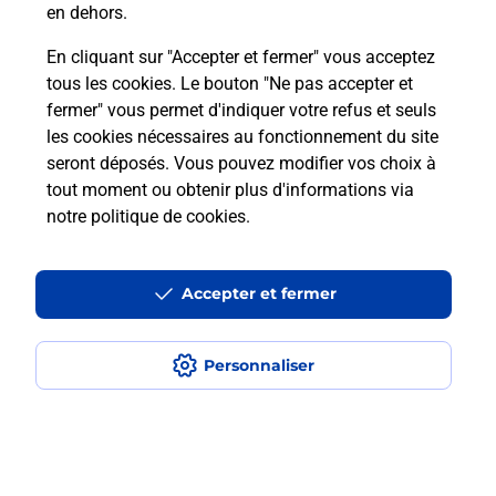
en dehors.
Combien de temps est valable le
En cliquant sur "Accepter et fermer" vous acceptez
code bateau ?
tous les cookies. Le bouton "Ne pas accepter et
fermer" vous permet d'indiquer votre refus et seuls
les cookies nécessaires au fonctionnement du site
Peut-on passer le permis bateau
seront déposés. Vous pouvez modifier vos choix à
avec le CPF ?
tout moment ou obtenir plus d'informations via
notre politique de cookies
.
Localiser
Liste
Hautes-Alpes
GAP
GAP R P
Code Bateau
Accepter et fermer
Personnaliser
Plan du site
Accessibilité : partiellement conforme