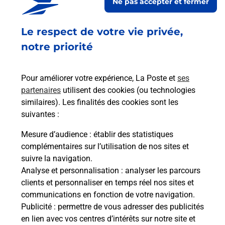
Ne pas accepter et fermer
En
Envoyer un colis
Le respect de votre vie privée,
Vous souhaitez envoyer un colis depuis : GAP R P
notre priorité
(05000) ? Découvrez toutes les solutions
proposées par La Poste.
Pour améliorer votre expérience, La Poste et
ses
En savoir plus
partenaires
utilisent des cookies (ou technologies
similaires). Les finalités des cookies sont les
suivantes :
Mesure d’audience
: établir des statistiques
Foire aux questions
complémentaires sur l’utilisation de nos sites et
suivre la navigation.
Analyse et personnalisation
: analyser les parcours
Quel âge minimum faut-il pour
clients et personnaliser en temps réel nos sites et
passer le permis bateau ?
communications en fonction de votre navigation.
Publicité
: permettre de vous adresser des publicités
en lien avec vos centres d’intérêts sur notre site et
Combien coûte le code bateau ?