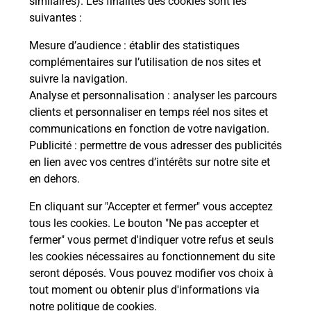
similaires). Les finalités des cookies sont les
suivantes :
rez
Vous
de c
Mesure d’audience
: établir des statistiques
télé
complémentaires sur l’utilisation de nos sites et
de P
suivre la navigation.
Analyse et personnalisation
: analyser les parcours
En
clients et personnaliser en temps réel nos sites et
Acheter un iPhone neuf ou reconditionné
communications en fonction de votre navigation.
Publicité
: permettre de vous adresser des publicités
Vous recherchez un smartphone pas cher proche
en lien avec vos centres d’intérêts sur notre site et
de chez vous ? Découvrez notre offre de
en dehors.
téléphones iPhone Apple dans vos bureaux de
Poste à CHATEAUROUX LES ALPES (05380) !
En cliquant sur "Accepter et fermer" vous acceptez
tous les cookies. Le bouton "Ne pas accepter et
En savoir plus
fermer" vous permet d'indiquer votre refus et seuls
les cookies nécessaires au fonctionnement du site
seront déposés. Vous pouvez modifier vos choix à
tout moment ou obtenir plus d'informations via
Questions fréquemment posées
notre politique de cookies
.