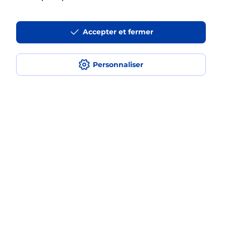
Accepter et fermer
La téléassistance classique avec
médaillon d’alarme qu’est ce que
c’est ?
Personnaliser
Comment fonctionne la
téléassistance classique ?
Comment est installée la
téléassistance classique ?
Localiser
Liste
Hautes-Alpes
CHATEAUROUX LES ALPES
CHATEAUROUX LES ALPES
Teleassistance