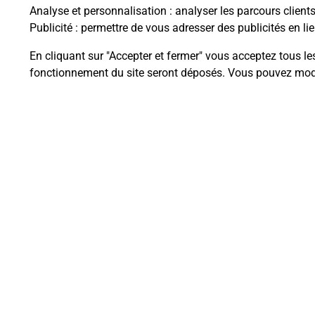
Analyse et personnalisation
: analyser les parcours client
Publicité
: permettre de vous adresser des publicités en lie
En cliquant sur "Accepter et fermer" vous acceptez tous le
Questions fréque
fonctionnement du site seront déposés. Vous pouvez modi
La téléassistance classique avec 
Comment fonctionne la téléassis
Comment est installée la téléassi