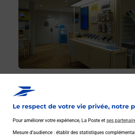
Acheter un iPhone neuf ou reconditionné
Vous recherchez un smartphone pas cher proche de ch
vous ? Découvrez notre offre de téléphones iPhone App
dans vos bureaux de Poste à CHATEAU VILLE VIEILLE
Le respect de votre vie privée, notre p
(05350) !
Pour améliorer votre expérience, La Poste et
ses partenair
En savoir plus
Mesure d’audience
: établir des statistiques complémentair