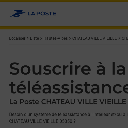
Allez au contenu
Afficher ou masquer la réponse
Afficher ou masquer la réponse
Afficher ou masquer la réponse
Localiser
Liste
Hautes-Alpes
CHATEAU VILLE VIEILLE
CHA
Souscrire à la
téléassistanc
La Poste CHATEAU VILLE VIEILLE
Besoin d'un système de téléassistance à l'intérieur et/ou à l
CHATEAU VILLE VIEILLE 05350 ?