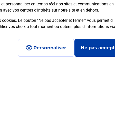
s et personnaliser en temps réel nos sites et communications en 
n avec vos centres d’intérêts sur notre site et en dehors.
s cookies. Le bouton "Ne pas accepter et fermer" vous permet d'i
mment posées
fier vos choix à tout moment ou obtenir plus d'informations vi
Personnaliser
Ne pas accept
médaillon d’alarme qu’est ce que c’est
tance classique ?
stance classique ?