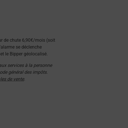
ur de chute 6,90€/mois (soit
l'alarme se déclenche
t le Bipper géolocalisé.
 aux services à la personne
 code général des impôts.
les de vente
.