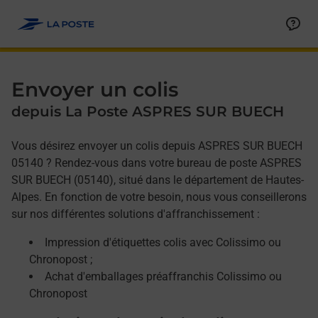
Allez au contenu
Afficher ou masquer la réponse
Afficher ou masquer la réponse
Afficher ou masquer la réponse
Envoyer un colis
depuis La Poste ASPRES SUR BUECH
Vous désirez envoyer un colis depuis ASPRES SUR BUECH
05140 ? Rendez-vous dans votre bureau de poste ASPRES
SUR BUECH (05140), situé dans le département de Hautes-
Alpes. En fonction de votre besoin, nous vous conseillerons
sur nos différentes solutions d'affranchissement :
Impression d'étiquettes colis avec Colissimo ou
Chronopost ;
Achat d'emballages préaffranchis Colissimo ou
Chronopost