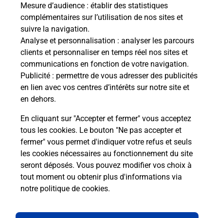
Mesure d’audience
: établir des statistiques
complémentaires sur l’utilisation de nos sites et
Questions fréquemment posées
suivre la navigation.
Analyse et personnalisation
: analyser les parcours
clients et personnaliser en temps réel nos sites et
communications en fonction de votre navigation.
Comment retourner un colis acheté
Publicité
: permettre de vous adresser des publicités
en ligne depuis votre boîte aux lettres
en lien avec vos centres d’intérêts sur notre site et
?
en dehors.
Comment envoyer un colis ou faire un
En cliquant sur "Accepter et fermer" vous acceptez
retour chez un e-commerçant sans se
tous les cookies. Le bouton "Ne pas accepter et
déplacer ?
fermer" vous permet d'indiquer votre refus et seuls
les cookies nécessaires au fonctionnement du site
seront déposés. Vous pouvez modifier vos choix à
Envoyer un petit colis au meilleur
tout moment ou obtenir plus d'informations via
prix ?
notre politique de cookies
.