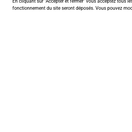
En cliquant sur "Accepter et fermer" vous acceptez tous le
fonctionnement du site seront déposés. Vous pouvez modi
Questions fréque
Quel est le prix d’une impression
Où imprimer des documents auto
Comment faire des impressions 
Quels sont les documents et les f