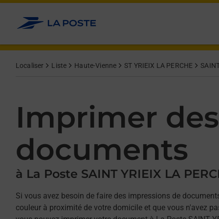
Allez au contenu
Afficher ou masquer la réponse
Afficher ou masquer la réponse
Afficher ou masquer la réponse
Afficher ou masquer la réponse
Localiser
Liste
Haute-Vienne
ST YRIEIX LA PERCHE
SAINT
Imprimer des
documents
à La Poste SAINT YRIEIX LA PER
Si vous avez besoin de faire des impressions de documents
couleur à proximité de votre domicile et que vous n'avez p