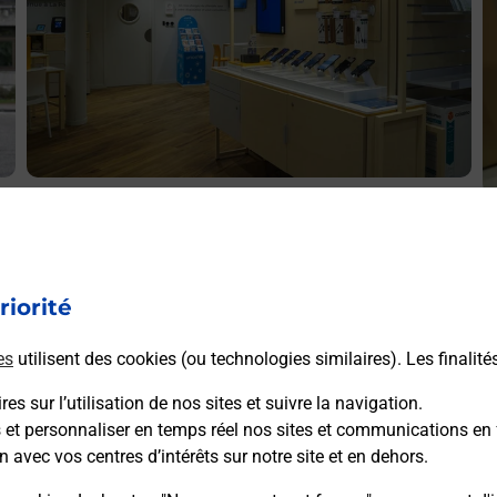
Acheter un iPhone neuf ou reconditionné
A
Vous recherchez un smartphone pas cher proche de chez
V
vous ? Découvrez notre offre de téléphones iPhone Apple
v
dans vos bureaux de Poste à SAINT YRIEIX LA PERCHE
riorité
S
(87500) !
P
es
utilisent des cookies (ou technologies similaires). Les finalité
En savoir plus
es sur l’utilisation de nos sites et suivre la navigation.
s et personnaliser en temps réel nos sites et communications en 
n avec vos centres d’intérêts sur notre site et en dehors.