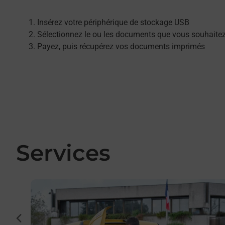
Insérez votre périphérique de stockage USB
Sélectionnez le ou les documents que vous souhaite
Payez, puis récupérez vos documents imprimés
Services
En savoir plus
Yrieix
cédent
ar La