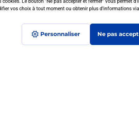
s cookies. Le bouton "Ne pas accepter et fermer" vous permet d'i
fier vos choix à tout moment ou obtenir plus d'informations vi
mment posées
Personnaliser
Ne pas accept
 ?
ur de moi ?
?
ormats qu'il est possible d'imprimer à