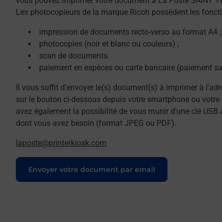
vous pouvez imprimer votre document à La Poste SAINT Y
Les photocopieurs de la marque Ricoh possèdent les foncti
impression de documents recto-verso au format A4 ;
photocopies (noir et blanc ou couleurs) ;
scan de documents.
paiement en espèces ou carte bancaire (paiement sa
Il vous suffit d'envoyer le(s) document(s) à imprimer à l'ad
sur le bouton ci-dessous depuis votre smartphone ou votre 
avez également la possibilité de vous munir d'une clé USB 
dont vous avez besoin (format JPEG ou PDF).
laposte@printerkiosk.com
Le lien s'ouvre dans un nouvel onglet
Envoyer votre document par email