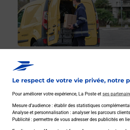
Envoyer un colis
Vous souhaitez envoyer un colis depuis : SAINT YRIEIX
LA PERCHE (87500) ? Découvrez toutes les solutions
proposées par La Poste.
Le respect de votre vie privée, notre p
Pour améliorer votre expérience, La Poste et
ses partenair
En savoir plus
Mesure d’audience
: établir des statistiques complémentair
Analyse et personnalisation
: analyser les parcours client
Publicité
: permettre de vous adresser des publicités en lie