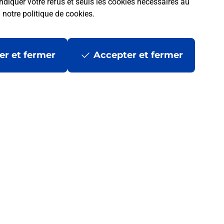
ndiquer votre refus et seuls les cookies nécessaires au
a
notre politique de cookies
.
er et fermer
Accepter et fermer
 la Poste ?