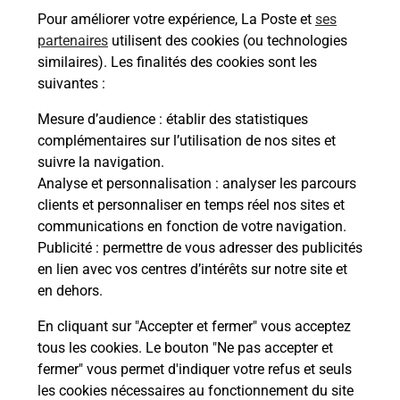
Pour améliorer votre expérience, La Poste et
ses
partenaires
utilisent des cookies (ou technologies
similaires). Les finalités des cookies sont les
Questions fréquemment posées
suivantes :
Mesure d’audience
: établir des statistiques
complémentaires sur l’utilisation de nos sites et
Quel réseau utilise La Poste Mobile ?
suivre la navigation.
Analyse et personnalisation
: analyser les parcours
clients et personnaliser en temps réel nos sites et
Est-ce que je peux garder mon
communications en fonction de votre navigation.
numéro de mobile gratuitement ?
Publicité
: permettre de vous adresser des publicités
en lien avec vos centres d’intérêts sur notre site et
Est-ce que je peux bénéficier de la 5G
en dehors.
avec La Poste Mobile ?
En cliquant sur "Accepter et fermer" vous acceptez
tous les cookies. Le bouton "Ne pas accepter et
Est-ce que je peux utiliser mon forfait
à l’étranger avec La Poste Mobile ?
fermer" vous permet d'indiquer votre refus et seuls
les cookies nécessaires au fonctionnement du site