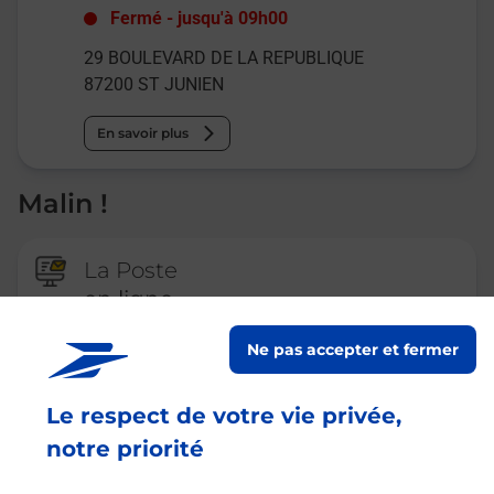
Fermé
-
jusqu'à
09h00
29 BOULEVARD DE LA REPUBLIQUE
87200
ST JUNIEN
En savoir plus
Malin !
La Poste
en ligne
Ouvert 24h/24
Ne pas accepter et fermer
En savoir plus
Le respect de votre vie privée,
notre priorité
Recherchez un autre point de contact