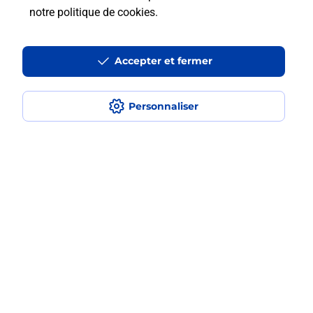
notre politique de cookies
.
La téléassistance classique avec
médaillon d’alarme qu’est ce que
Accepter et fermer
c’est ?
Comment fonctionne la
Personnaliser
téléassistance classique ?
Comment est installée la
téléassistance classique ?
Localiser
Liste
Haute-Vienne
ST SULPICE LES FEUILLES
SAINT SULPICE LES FEUILLES
Teleassistance