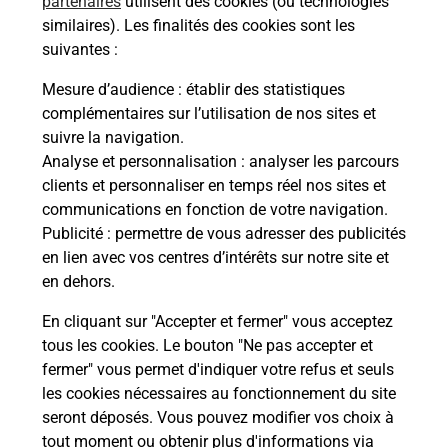
partenaires
utilisent des cookies (ou technologies
similaires). Les finalités des cookies sont les
che
Vous
suivantes :
de c
ux
télé
Mesure d’audience
: établir des statistiques
160)
Post
complémentaires sur l’utilisation de nos sites et
suivre la navigation.
En
Analyse et personnalisation
: analyser les parcours
Envoyer un colis
clients et personnaliser en temps réel nos sites et
communications en fonction de votre navigation.
Vous souhaitez envoyer un colis depuis : SAINT
Publicité
: permettre de vous adresser des publicités
SULPICE LES FEUILLES (87160) ? Découvrez
en lien avec vos centres d’intérêts sur notre site et
toutes les solutions proposées par La Poste.
en dehors.
En savoir plus
En cliquant sur "Accepter et fermer" vous acceptez
tous les cookies. Le bouton "Ne pas accepter et
fermer" vous permet d'indiquer votre refus et seuls
les cookies nécessaires au fonctionnement du site
Questions fréquemment posées
seront déposés. Vous pouvez modifier vos choix à
tout moment ou obtenir plus d'informations via