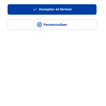
Accepter et fermer
La téléassistance classique avec
médaillon d’alarme qu’est ce que
c’est ?
Personnaliser
Comment fonctionne la
téléassistance classique ?
Comment est installée la
téléassistance classique ?
Localiser
Liste
Haute-Vienne
ST MATHIEU
SAINT MATHIEU
Teleassistance