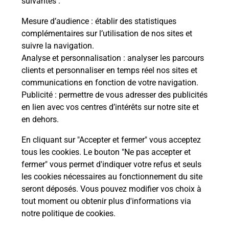
suivantes :
tions
Vous
de c
Mesure d’audience
: établir des statistiques
télé
complémentaires sur l’utilisation de nos sites et
de P
suivre la navigation.
Analyse et personnalisation
: analyser les parcours
En
clients et personnaliser en temps réel nos sites et
Acheter un iPhone neuf ou reconditionné
communications en fonction de votre navigation.
Publicité
: permettre de vous adresser des publicités
Vous recherchez un smartphone pas cher proche
en lien avec vos centres d’intérêts sur notre site et
de chez vous ? Découvrez notre offre de
en dehors.
téléphones iPhone Apple dans vos bureaux de
Poste à SAINT MATHIEU (87440) !
En cliquant sur "Accepter et fermer" vous acceptez
tous les cookies. Le bouton "Ne pas accepter et
En savoir plus
fermer" vous permet d'indiquer votre refus et seuls
les cookies nécessaires au fonctionnement du site
seront déposés. Vous pouvez modifier vos choix à
tout moment ou obtenir plus d'informations via
Questions fréquemment posées
notre politique de cookies
.