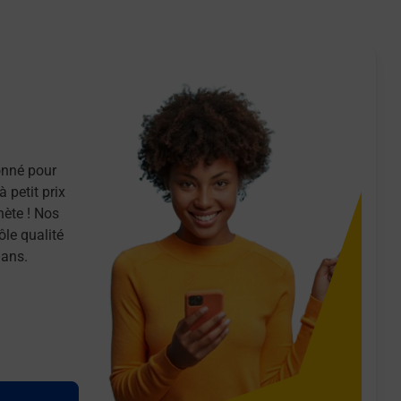
onné pour
 petit prix
nète ! Nos
ôle qualité
 ans.