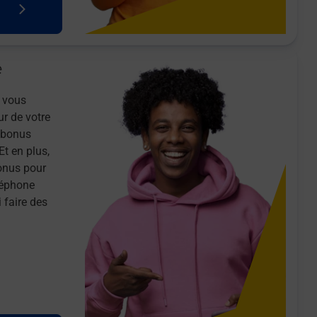
e
 vous
ur de votre
n bonus
Et en plus,
onus pour
léphone
 faire des