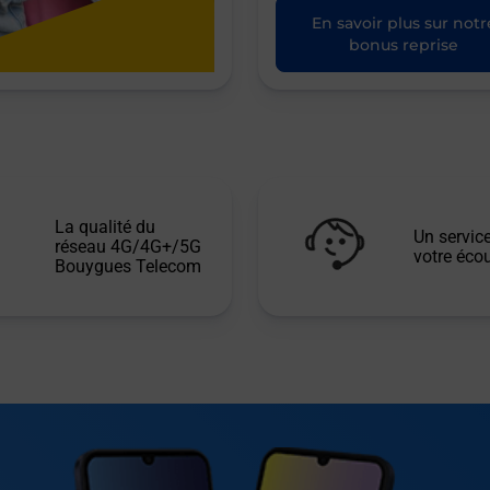
En savoir plus sur notr
bonus reprise
La qualité du
Un service
réseau 4G/4G+/5G
votre écou
Bouygues Telecom