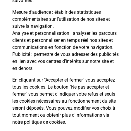
suivantes :
Vous
de c
Mesure d’audience
: établir des statistiques
télé
complémentaires sur l’utilisation de nos sites et
Post
suivre la navigation.
Analyse et personnalisation
: analyser les parcours
En
clients et personnaliser en temps réel nos sites et
Envoyer un colis
communications en fonction de votre navigation.
Publicité
: permettre de vous adresser des publicités
Vous souhaitez envoyer un colis depuis : SAINT
en lien avec vos centres d’intérêts sur notre site et
JUNIEN (87200) ? Découvrez toutes les solutions
en dehors.
proposées par La Poste.
En cliquant sur "Accepter et fermer" vous acceptez
En savoir plus
tous les cookies. Le bouton "Ne pas accepter et
fermer" vous permet d'indiquer votre refus et seuls
les cookies nécessaires au fonctionnement du site
seront déposés. Vous pouvez modifier vos choix à
Questions fréquemment posées
tout moment ou obtenir plus d'informations via
notre politique de cookies
.