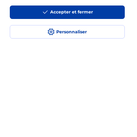
La téléassistance classique avec
Accepter et fermer
médaillon d’alarme qu’est ce que
c’est ?
Personnaliser
Comment fonctionne la
téléassistance classique ?
Comment est installée la
téléassistance classique ?
Localiser
Liste
Haute-Vienne
ST JUNIEN
SAINT JUNIEN
Teleassistance