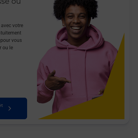
sse ou
 avec votre
atuitement
 pour vous
r ou le
êt