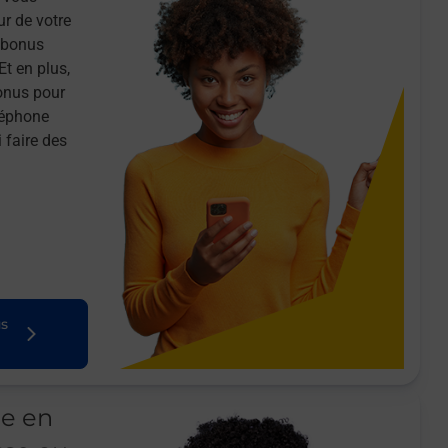
ur de votre
n bonus
Et en plus,
onus pour
léphone
 faire des
us
le en