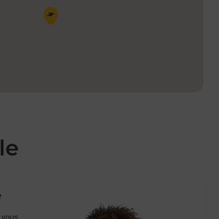
Pin de la carte
le
e
 vous