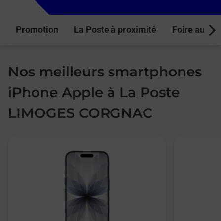
Promotion
La Poste à proximité
Foire aux q
Next
Nos meilleurs smartphones
iPhone Apple à La Poste
LIMOGES CORGNAC