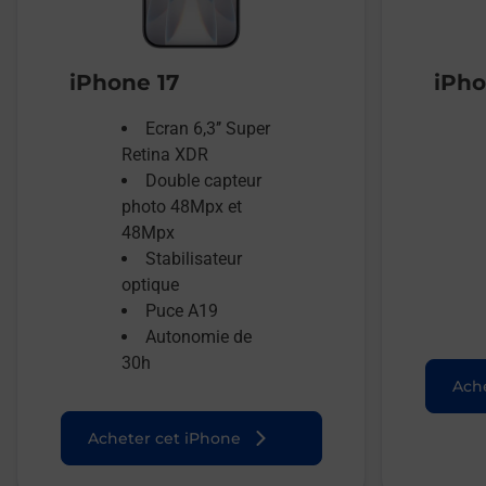
iPhone 17
iPho
Ecran 6,3’’ Super
Retina XDR
Double capteur
photo 48Mpx et
48Mpx
Stabilisateur
optique
Puce A19
Autonomie de
30h
Ache
Acheter cet iPhone