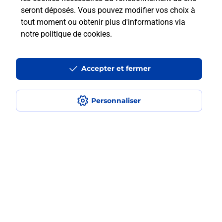
Est-ce que je peux payer mon iPhone
seront déposés. Vous pouvez modifier vos choix à
en plusieurs fois avec La Poste Mobile
tout moment ou obtenir plus d'informations via
?
notre politique de cookies
.
Est-ce que je peux assurer mon
iPhone ?
Accepter et fermer
Personnaliser
Localiser
Liste
Haute-Vienne
LIMOGES
LIMOGES CORGNAC
Acheter un iPhone neuf ou reconditionné
Plan du site
Accessibilité : partiellement conforme
Conditions contractuelles