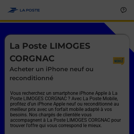
Le lien s'ouvre dans un nouvel onglet
Allez au contenu
Afficher ou masquer la réponse
Afficher ou masquer la réponse
Afficher ou masquer la réponse
Afficher ou masquer la réponse
Afficher ou masquer la réponse
Afficher ou masquer la réponse
Le lien s'ouvre dans un nouvel onglet
La Poste LIMOGES
CORGNAC
Acheter un iPhone neuf ou
reconditionné
Vous recherchez un smartphone iPhone Apple à
La
Poste LIMOGES CORGNAC
? Avec La Poste Mobile,
profitez d’un iPhone Apple neuf ou reconditionné au
meilleur prix avec un forfait mobile adapté à vos
besoins. Nos chargés de clientèle vous
accompagnent à
La Poste LIMOGES CORGNAC
pour
trouver l’offre qui vous correspond le mieux.