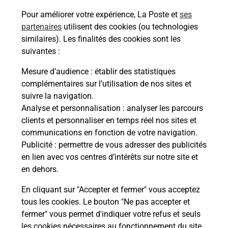
Pour améliorer votre expérience, La Poste et
ses
partenaires
utilisent des cookies (ou technologies
Questions fréquemment posées
similaires). Les finalités des cookies sont les
suivantes :
Mesure d’audience
: établir des statistiques
Quel réseau utilise La Poste Mobile ?
complémentaires sur l’utilisation de nos sites et
suivre la navigation.
Analyse et personnalisation
: analyser les parcours
Est-ce que je peux garder mon
clients et personnaliser en temps réel nos sites et
numéro de mobile gratuitement ?
communications en fonction de votre navigation.
Publicité
: permettre de vous adresser des publicités
Est-ce que je peux bénéficier de la 5G
en lien avec vos centres d’intérêts sur notre site et
avec La Poste Mobile ?
en dehors.
En cliquant sur "Accepter et fermer" vous acceptez
Est-ce que je peux utiliser mon forfait
à l’étranger avec La Poste Mobile ?
tous les cookies. Le bouton "Ne pas accepter et
fermer" vous permet d'indiquer votre refus et seuls
les cookies nécessaires au fonctionnement du site