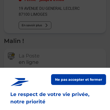
19 AVENUE DU GENERAL LECLERC
87100
LIMOGES
En savoir plus
Malin !
La Poste
en ligne
Ouvert 24h/24
Ne pas accepter et fermer
En savoir plus
Le respect de votre vie privée,
notre priorité
Recherchez un autre point de contact