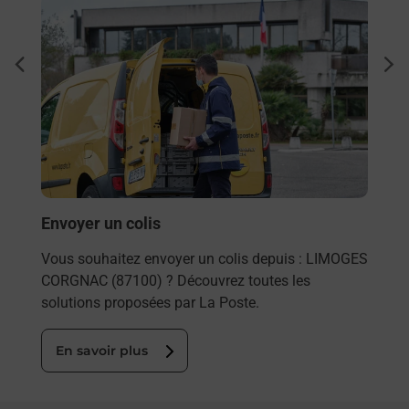
En savoir plus
En sa
Ach
dent
sui
rieur
Vous
ez
de c
ste à
télé
de P
En
Envoyer un colis
Vous souhaitez envoyer un colis depuis : LIMOGES
CORGNAC (87100) ? Découvrez toutes les
solutions proposées par La Poste.
En savoir plus