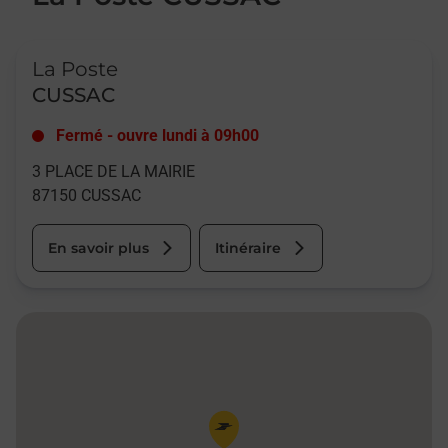
Le lien s'ouvre dans un nouvel onglet
La Poste
CUSSAC
Fermé
-
ouvre lundi à
09h00
3 PLACE DE LA MAIRIE
87150
CUSSAC
En savoir plus
Itinéraire
Pin de la carte