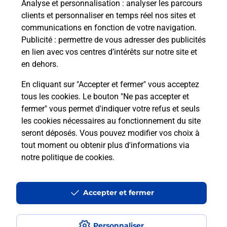
Analyse et personnalisation
: analyser les parcours
En savoir plus
clients et personnaliser en temps réel nos sites et
communications en fonction de votre navigation.
Publicité
: permettre de vous adresser des publicités
Malin !
en lien avec vos centres d’intérêts sur notre site et
en dehors.
La Poste
En cliquant sur "Accepter et fermer" vous acceptez
en ligne
tous les cookies. Le bouton "Ne pas accepter et
fermer" vous permet d'indiquer votre refus et seuls
Ouvert 24h/24
les cookies nécessaires au fonctionnement du site
seront déposés. Vous pouvez modifier vos choix à
En savoir plus
tout moment ou obtenir plus d'informations via
notre politique de cookies
.
Recherchez un autre point de contact
Accepter et fermer
Questions fréquemment posées
Personnaliser