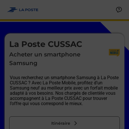
Le lien s'ouvre dans un nouvel onglet
Allez au contenu
Afficher ou masquer la réponse
Afficher ou masquer la réponse
Afficher ou masquer la réponse
Afficher ou masquer la réponse
Afficher ou masquer la réponse
Afficher ou masquer la réponse
Le lien s'ouvre dans un nouvel onglet
La Poste CUSSAC
Acheter un smartphone
Samsung
Vous recherchez un smartphone Samsung à
La Poste
CUSSAC
? Avec La Poste Mobile, profitez d’un
Samsung neuf au meilleur prix avec un forfait mobile
adapté à vos besoins. Nos chargés de clientèle vous
accompagnent à
La Poste CUSSAC
pour trouver
l’offre qui vous correspond le mieux.
Itinéraire