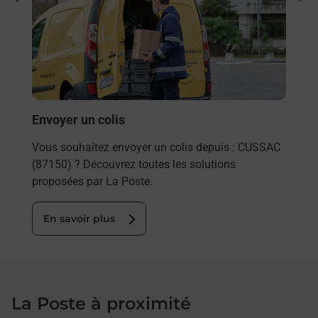
rieur
Vous
ez
de c
ste à
télé
Post
En
Envoyer un colis
Vous souhaitez envoyer un colis depuis : CUSSAC
(87150) ? Découvrez toutes les solutions
proposées par La Poste.
En savoir plus
La Poste à proximité