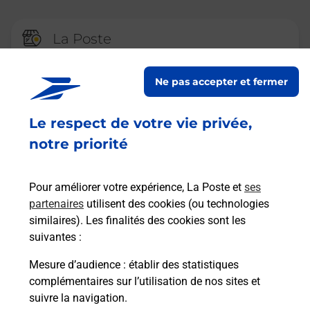
La Poste
ORADOUR SUR VAYRES
Ne pas accepter et fermer
Fermé
-
ouvre mardi à
10h00
13 RUE JEAN GIRAUDOUX
Le respect de votre vie privée,
87150
ORADOUR SUR VAYRES
notre priorité
En savoir plus
Pour améliorer votre expérience, La Poste et
ses
partenaires
utilisent des cookies (ou technologies
La Poste
similaires). Les finalités des cookies sont les
SAINT MATHIEU
suivantes :
Fermeture Temporaire
Mesure d’audience
: établir des statistiques
4 ROUTE D ANGOULEME
complémentaires sur l’utilisation de nos sites et
87440
ST MATHIEU
suivre la navigation.