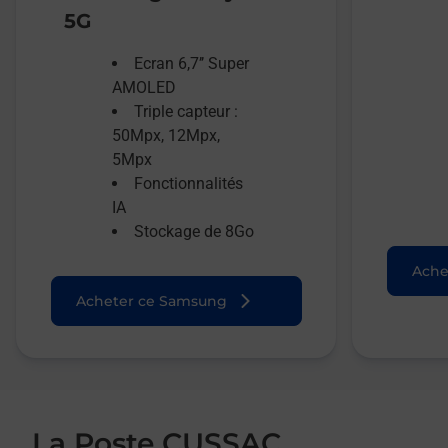
5G
Ecran 6,7’’ Super
AMOLED
Triple capteur :
50Mpx, 12Mpx,
5Mpx
Fonctionnalités
IA
Stockage de 8Go
Ache
Acheter ce Samsung
La Poste CUSSAC