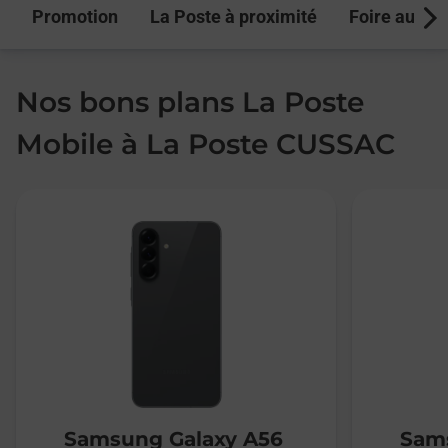
Promotion
La Poste à proximité
Foire aux q
Next
Nos bons plans La Poste
Mobile à La Poste CUSSAC
Samsung Galaxy A56
Sams