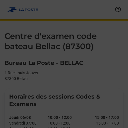
Le lien s'ouvre dans un nouvel onglet
Allez au contenu
Day of the Week
Get directions to Centre d&#39;examen code bateau at 1 Rue Lou
Afficher ou masquer la réponse
Afficher ou masquer la réponse
Afficher ou masquer la réponse
Afficher ou masquer la réponse
Hours
Centre d'examen code
bateau Bellac (87300)
Bureau La Poste - BELLAC
1 Rue Louis Jouvet
87300
Bellac
Horaires des sessions Codes &
Examens
Jeudi 06/08
10:00
-
12:00
15:00
-
17:00
Vendredi 07/08
10:00
-
12:00
15:00
-
17:00