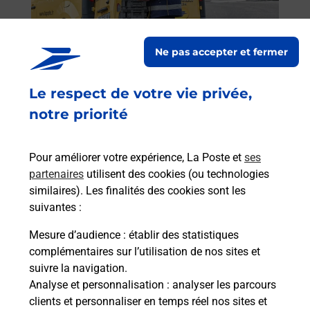
Post
En
Ne pas accepter et fermer
Envoyer un colis
Vous souhaitez envoyer un colis depuis : BELLAC -
Le respect de votre vie privée,
MONTS D'AMBAZAC (87300) ? Découvrez toutes
notre priorité
les solutions proposées par La Poste.
En savoir plus
Pour améliorer votre expérience, La Poste et
ses
partenaires
utilisent des cookies (ou technologies
similaires). Les finalités des cookies sont les
suivantes :
Foire aux questions
Mesure d’audience
: établir des statistiques
complémentaires sur l’utilisation de nos sites et
suivre la navigation.
Quel âge minimum faut-il pour
Analyse et personnalisation
: analyser les parcours
passer le permis bateau ?
clients et personnaliser en temps réel nos sites et