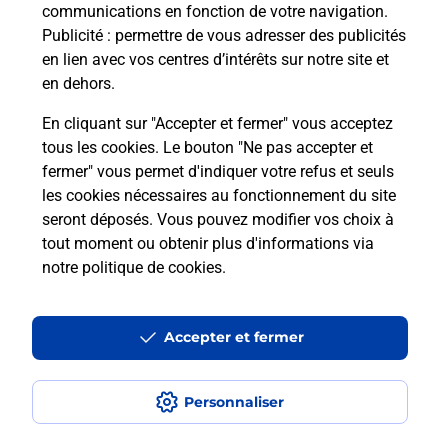
communications en fonction de votre navigation.
Publicité
: permettre de vous adresser des publicités
Combien coûte le code bateau ?
en lien avec vos centres d’intérêts sur notre site et
en dehors.
Combien de temps est valable le
code bateau ?
En cliquant sur "Accepter et fermer" vous acceptez
tous les cookies. Le bouton "Ne pas accepter et
fermer" vous permet d'indiquer votre refus et seuls
Peut-on passer le permis bateau
les cookies nécessaires au fonctionnement du site
avec le CPF ?
seront déposés. Vous pouvez modifier vos choix à
tout moment ou obtenir plus d'informations via
notre politique de cookies
.
Localiser
Liste
Haute-Vienne
BELLAC
BELLAC - MONTS D'AMBAZAC
Code Bateau
Accepter et fermer
Personnaliser
Plan du site