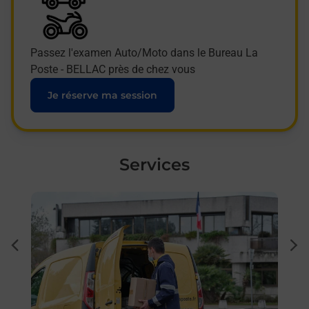
Passez l'examen Auto/Moto dans le Bureau La
Poste - BELLAC près de chez vous
Je réserve ma session
Services
En savoir plus
En sa
Ache
dent
sui
 auto
Vous
) ?
de c
télé