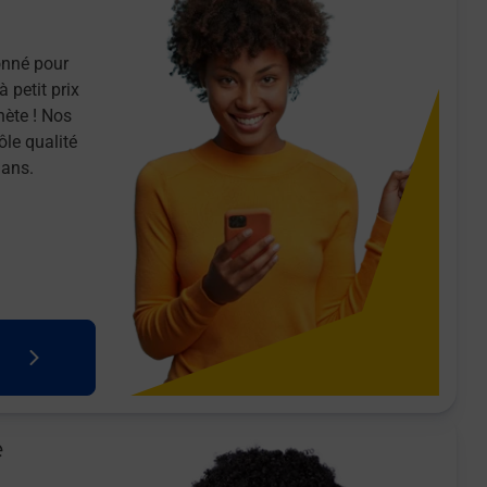
onné pour
 petit prix
nète ! Nos
ôle qualité
 ans.
e