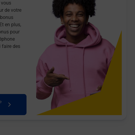
 vous
ur de votre
n bonus
Et en plus,
onus pour
léphone
 faire des
e