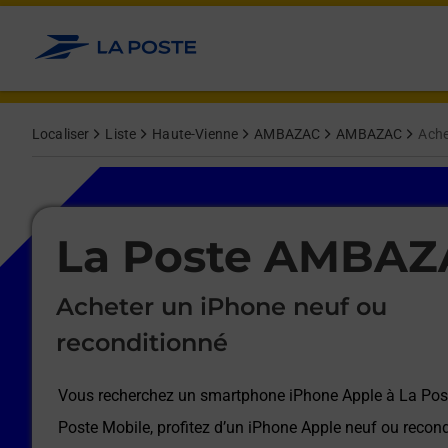
Le lien s'ouvre dans un nouvel onglet
Allez au contenu
Afficher ou masquer la réponse
Afficher ou masquer la réponse
Afficher ou masquer la réponse
Afficher ou masquer la réponse
Afficher ou masquer la réponse
Afficher ou masquer la réponse
Localiser
Liste
Haute-Vienne
AMBAZAC
AMBAZAC
Ache
Le lien s'ouvre dans un nouvel onglet
La Poste AMBAZ
Acheter un iPhone neuf ou
reconditionné
Vous recherchez un smartphone iPhone Apple à
La Po
Poste Mobile, profitez d’un iPhone Apple neuf ou recond