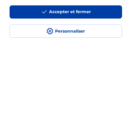
La téléassistance classique avec
Accepter et fermer
médaillon d’alarme qu’est ce que
c’est ?
Personnaliser
Comment fonctionne la
téléassistance classique ?
Comment est installée la
téléassistance classique ?
Localiser
Liste
Haute-Savoie
TANINGES
TANINGES
Teleassistance