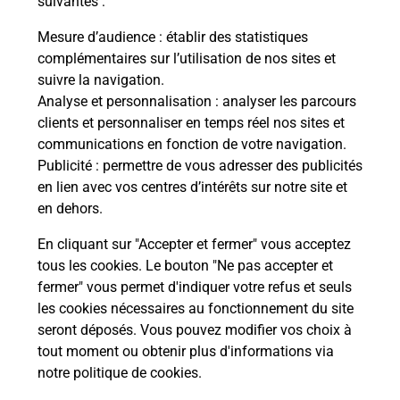
suivantes :
che
Vous
de c
Mesure d’audience
: établir des statistiques
ux
télé
complémentaires sur l’utilisation de nos sites et
Post
suivre la navigation.
Analyse et personnalisation
: analyser les parcours
En
clients et personnaliser en temps réel nos sites et
Envoyer un colis
communications en fonction de votre navigation.
Publicité
: permettre de vous adresser des publicités
Vous souhaitez envoyer un colis depuis :
en lien avec vos centres d’intérêts sur notre site et
TANINGES (74440) ? Découvrez toutes les
en dehors.
solutions proposées par La Poste.
En cliquant sur "Accepter et fermer" vous acceptez
En savoir plus
tous les cookies. Le bouton "Ne pas accepter et
fermer" vous permet d'indiquer votre refus et seuls
les cookies nécessaires au fonctionnement du site
seront déposés. Vous pouvez modifier vos choix à
Questions fréquemment posées
tout moment ou obtenir plus d'informations via
notre politique de cookies
.