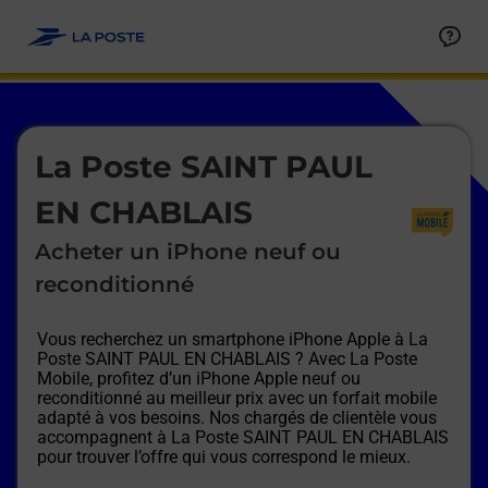
Le lien s'ouvre dans un nouvel onglet
Allez au contenu
Afficher ou masquer la réponse
Afficher ou masquer la réponse
Afficher ou masquer la réponse
Afficher ou masquer la réponse
Afficher ou masquer la réponse
Afficher ou masquer la réponse
Le lien s'ouvre dans un nouvel onglet
La Poste SAINT PAUL
EN CHABLAIS
Acheter un iPhone neuf ou
reconditionné
Vous recherchez un smartphone iPhone Apple à
La
Poste SAINT PAUL EN CHABLAIS
? Avec La Poste
Mobile, profitez d’un iPhone Apple neuf ou
reconditionné au meilleur prix avec un forfait mobile
adapté à vos besoins. Nos chargés de clientèle vous
accompagnent à
La Poste SAINT PAUL EN CHABLAIS
pour trouver l’offre qui vous correspond le mieux.