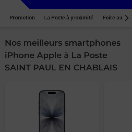
Promotion
La Poste à proximité
Foire aux q
Next
Nos meilleurs smartphones
iPhone Apple à La Poste
SAINT PAUL EN CHABLAIS