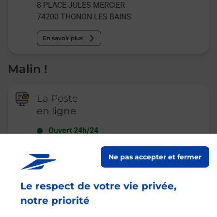
8 PLACE JULES MERCIER
74200
THONON LES BAINS
En savoir plus
Malin !
La Poste
en ligne
Ouvert 24h/24
En savoir plus
Ne pas accepter et fermer
Le respect de votre vie privée,
Recherchez un autre point de contact
notre priorité