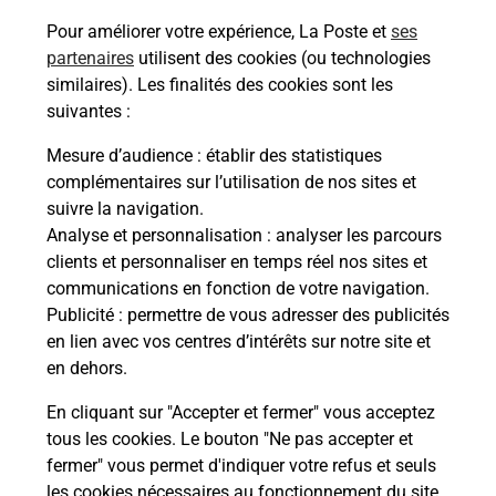
Pour améliorer votre expérience, La Poste et
ses
Questions fréquemment posées
partenaires
utilisent des cookies (ou technologies
similaires). Les finalités des cookies sont les
suivantes :
Quel réseau utilise La Poste Mobile ?
Mesure d’audience
: établir des statistiques
complémentaires sur l’utilisation de nos sites et
suivre la navigation.
Est-ce que je peux garder mon
Analyse et personnalisation
: analyser les parcours
numéro de mobile gratuitement ?
clients et personnaliser en temps réel nos sites et
communications en fonction de votre navigation.
Est-ce que je peux bénéficier de la 5G
Publicité
: permettre de vous adresser des publicités
avec La Poste Mobile ?
en lien avec vos centres d’intérêts sur notre site et
en dehors.
Est-ce que je peux utiliser mon forfait
à l’étranger avec La Poste Mobile ?
En cliquant sur "Accepter et fermer" vous acceptez
tous les cookies. Le bouton "Ne pas accepter et
fermer" vous permet d'indiquer votre refus et seuls
Est-ce que je peux payer mon iPhone
les cookies nécessaires au fonctionnement du site