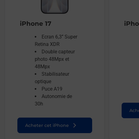
iPhone 17
iPho
Ecran 6,3’’ Super
Retina XDR
Double capteur
photo 48Mpx et
48Mpx
Stabilisateur
optique
Puce A19
Autonomie de
30h
Ache
Acheter cet iPhone