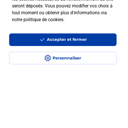
en plusieurs fois avec La Poste Mobile
seront déposés. Vous pouvez modifier vos choix à
?
tout moment ou obtenir plus d'informations via
notre politique de cookies
.
Est-ce que je peux assurer mon
iPhone ?
Accepter et fermer
Localiser
Liste
Haute-Savoie
ST PAUL EN CHABLAIS
Personnaliser
SAINT PAUL EN CHABLAIS
Acheter un iPhone neuf ou reconditionné
Plan du site
Accessibilité : partiellement conforme
Conditions contractuelles