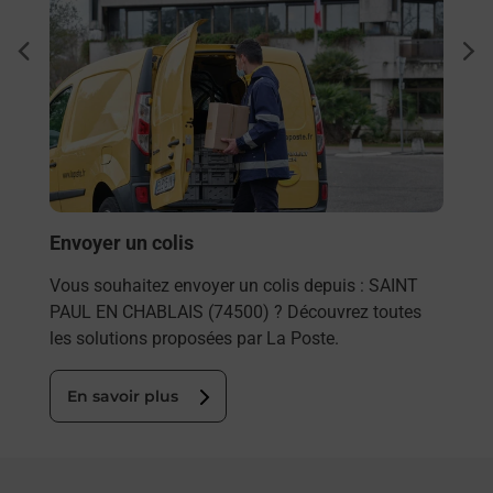
Ach
dent
sui
rieur
Vous
ez
de c
ste à
télé
de P
En
Envoyer un colis
Vous souhaitez envoyer un colis depuis : SAINT
PAUL EN CHABLAIS (74500) ? Découvrez toutes
les solutions proposées par La Poste.
En savoir plus