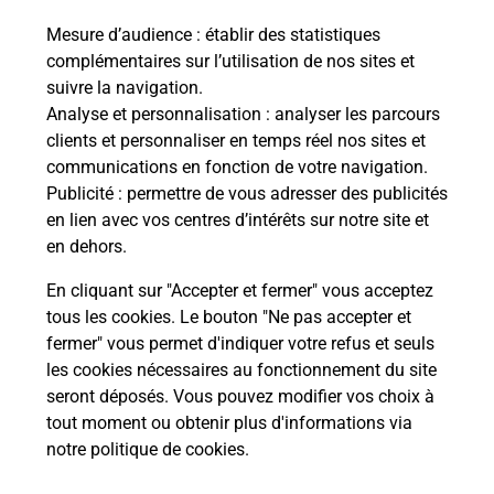
Mesure d’audience
: établir des statistiques
complémentaires sur l’utilisation de nos sites et
suivre la navigation.
Questions fréquemment posées
Analyse et personnalisation
: analyser les parcours
clients et personnaliser en temps réel nos sites et
communications en fonction de votre navigation.
Publicité
: permettre de vous adresser des publicités
Quel réseau utilise La Poste Mobile ?
en lien avec vos centres d’intérêts sur notre site et
en dehors.
Est-ce que je peux garder mon
numéro de mobile gratuitement ?
En cliquant sur "Accepter et fermer" vous acceptez
tous les cookies. Le bouton "Ne pas accepter et
fermer" vous permet d'indiquer votre refus et seuls
Est-ce que je peux bénéficier de la 5G
avec La Poste Mobile ?
les cookies nécessaires au fonctionnement du site
seront déposés. Vous pouvez modifier vos choix à
tout moment ou obtenir plus d'informations via
Est-ce que je peux utiliser mon forfait
notre politique de cookies
.
à l’étranger avec La Poste Mobile ?