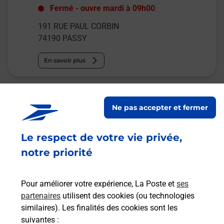
Fermé
-
ouvre mardi à
09h00
191 RUE PAUL CORBIN
74190
PASSY
En savoir plus
Malin !
Ne pas accepter et fermer
La Poste
en ligne
Le respect de votre vie privée,
notre priorité
Ouvert 24h/24
En savoir plus
Pour améliorer votre expérience, La Poste et
ses
partenaires
utilisent des cookies (ou technologies
similaires). Les finalités des cookies sont les
Recherchez un autre point de contact
suivantes :