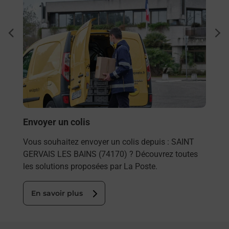
Ach
dent
sui
rieur
Vous
ez
de c
ste à
télé
de P
En
Envoyer un colis
Vous souhaitez envoyer un colis depuis : SAINT
GERVAIS LES BAINS (74170) ? Découvrez toutes
les solutions proposées par La Poste.
En savoir plus