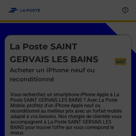
Le lien s'ouvre dans un nouvel onglet
Allez au contenu
Afficher ou masquer la réponse
Afficher ou masquer la réponse
Afficher ou masquer la réponse
Afficher ou masquer la réponse
Afficher ou masquer la réponse
Afficher ou masquer la réponse
Le lien s'ouvre dans un nouvel onglet
La Poste SAINT
GERVAIS LES BAINS
Acheter un iPhone neuf ou
reconditionné
Vous recherchez un smartphone iPhone Apple à
La
Poste SAINT GERVAIS LES BAINS
? Avec La Poste
Mobile, profitez d’un iPhone Apple neuf ou
reconditionné au meilleur prix avec un forfait mobile
adapté à vos besoins. Nos chargés de clientèle vous
accompagnent à
La Poste SAINT GERVAIS LES
BAINS
pour trouver l’offre qui vous correspond le
mieux.