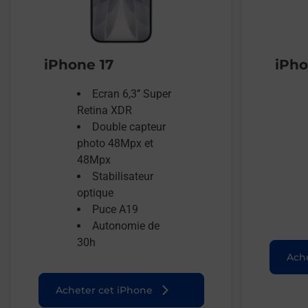
iPhone 17
iPho
Ecran 6,3’’ Super
Retina XDR
Double capteur
photo 48Mpx et
48Mpx
Stabilisateur
optique
Puce A19
Autonomie de
30h
Ache
Acheter cet iPhone