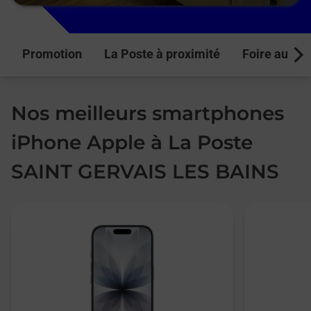
Promotion
La Poste à proximité
Foire aux q
Next
Nos meilleurs smartphones
iPhone Apple à La Poste
SAINT GERVAIS LES BAINS