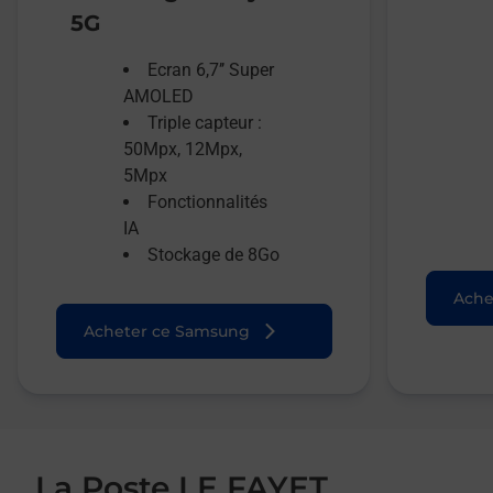
5G
Ecran 6,7’’ Super
AMOLED
Triple capteur :
50Mpx, 12Mpx,
5Mpx
Fonctionnalités
IA
Stockage de 8Go
Ache
Acheter ce Samsung
La Poste LE FAYET