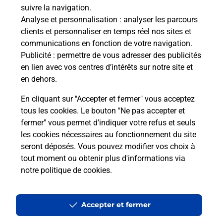
suivre la navigation.
Questions fréquemment posées
Analyse et personnalisation
: analyser les parcours
clients et personnaliser en temps réel nos sites et
communications en fonction de votre navigation.
Quel réseau utilise La Poste Mobile ?
Publicité
: permettre de vous adresser des publicités
en lien avec vos centres d’intérêts sur notre site et
en dehors.
Est-ce que je peux garder mon
numéro de mobile gratuitement ?
En cliquant sur "Accepter et fermer" vous acceptez
tous les cookies. Le bouton "Ne pas accepter et
Est-ce que je peux bénéficier de la 5G
fermer" vous permet d'indiquer votre refus et seuls
avec La Poste Mobile ?
les cookies nécessaires au fonctionnement du site
seront déposés. Vous pouvez modifier vos choix à
tout moment ou obtenir plus d'informations via
Est-ce que je peux utiliser mon forfait
à l’étranger avec La Poste Mobile ?
notre politique de cookies
.
Est-ce que je peux payer mon
Accepter et fermer
smartphone Samsung en plusieurs
fois avec La Poste Mobile ?