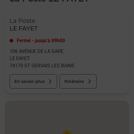
Le lien s'ouvre dans un nouvel onglet
La Poste
LE FAYET
Fermé
-
jusqu'à
09h00
106 AVENUE DE LA GARE
LE FAYET
74170
ST GERVAIS LES BAINS
En savoir plus
Itinéraire
Pin de la carte