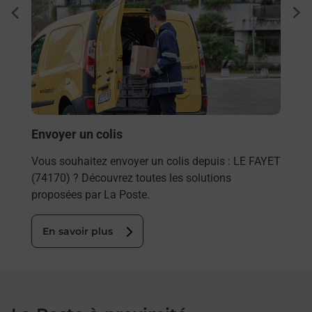
Ache
dent
sui
rieur
Vous
ez
de c
ste à
télé
Post
En
Envoyer un colis
Vous souhaitez envoyer un colis depuis : LE FAYET
(74170) ? Découvrez toutes les solutions
proposées par La Poste.
En savoir plus