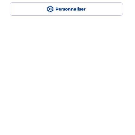
Personnaliser
Est-ce que je peux assurer mon
smartphone Samsung ?
Localiser
Liste
Haute-Savoie
ST GERVAIS LES BAINS
LE FAYET
Acheter un smartphone Samsung
Plan du site
Accessibilité : partiellement conforme
Conditions contractuelles
Mentions légales