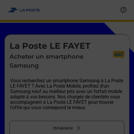
Le lien s'ouvre dans un nouvel onglet
Allez au contenu
Afficher ou masquer la réponse
Afficher ou masquer la réponse
Afficher ou masquer la réponse
Afficher ou masquer la réponse
Afficher ou masquer la réponse
Afficher ou masquer la réponse
Le lien s'ouvre dans un nouvel onglet
La Poste LE FAYET
Acheter un smartphone
Samsung
Vous recherchez un smartphone Samsung à
La Poste
LE FAYET
? Avec La Poste Mobile, profitez d’un
Samsung neuf au meilleur prix avec un forfait mobile
adapté à vos besoins. Nos chargés de clientèle vous
accompagnent à
La Poste LE FAYET
pour trouver
l’offre qui vous correspond le mieux.
Itinéraire