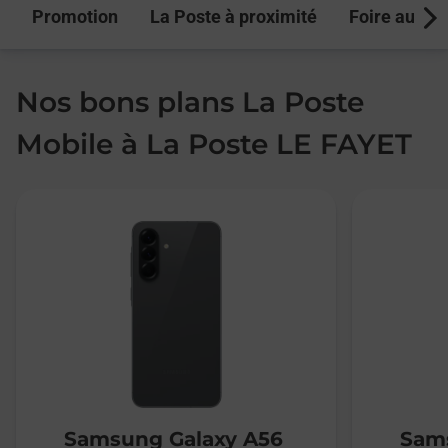
Promotion
La Poste à proximité
Foire aux q
Next
Nos bons plans La Poste
Mobile à La Poste LE FAYET
Samsung Galaxy A56
Sams