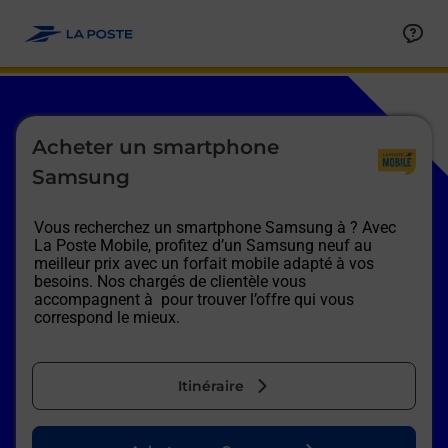
Le lien s'ouvre dans un nouvel onglet
Allez au contenu
Afficher ou masquer la réponse
Afficher ou masquer la réponse
Afficher ou masquer la réponse
Afficher ou masquer la réponse
Afficher ou masquer la réponse
Afficher ou masquer la réponse
Le lien s'ouvre dans un nouvel onglet
Acheter un smartphone
Samsung
Vous recherchez un smartphone Samsung à
? Avec
La Poste Mobile, profitez d’un Samsung neuf au
meilleur prix avec un forfait mobile adapté à vos
besoins. Nos chargés de clientèle vous
accompagnent à
pour trouver l’offre qui vous
correspond le mieux.
Itinéraire