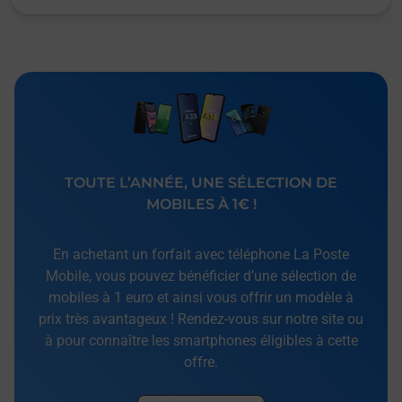
TOUTE L’ANNÉE, UNE SÉLECTION DE
MOBILES À 1€ !
En achetant un forfait avec téléphone La Poste
Mobile, vous pouvez bénéficier d’une sélection de
mobiles à 1 euro et ainsi vous offrir un modèle à
prix très avantageux ! Rendez-vous sur notre site ou
à pour connaître les smartphones éligibles à cette
offre.