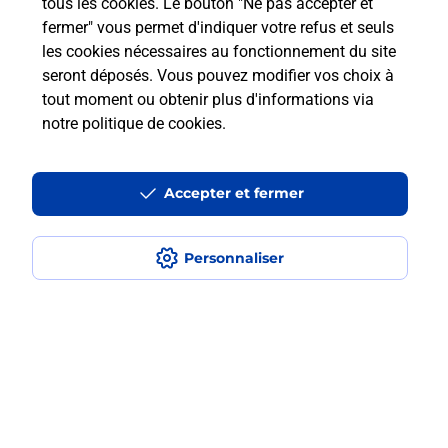
tous les cookies. Le bouton "Ne pas accepter et
numéro de mobile gratuitement ?
fermer" vous permet d'indiquer votre refus et seuls
les cookies nécessaires au fonctionnement du site
Est-ce que je peux bénéficier de la 5G
seront déposés. Vous pouvez modifier vos choix à
avec La Poste Mobile ?
tout moment ou obtenir plus d'informations via
notre politique de cookies
.
Est-ce que je peux utiliser mon forfait
à l’étranger avec La Poste Mobile ?
Accepter et fermer
Est-ce que je peux payer mon
smartphone Samsung en plusieurs
Personnaliser
fois avec La Poste Mobile ?
Est-ce que je peux assurer mon
smartphone Samsung ?