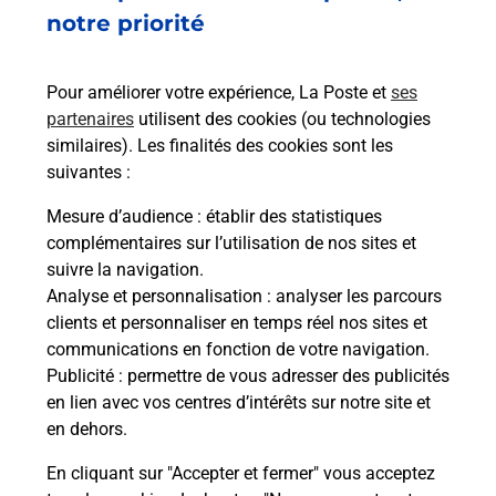
La Poste
notre priorité
en ligne
Ouvert 24h/24
Pour améliorer votre expérience, La Poste et
ses
partenaires
utilisent des cookies (ou technologies
En savoir plus
similaires). Les finalités des cookies sont les
suivantes :
Recherchez un autre point de contact
Mesure d’audience
: établir des statistiques
complémentaires sur l’utilisation de nos sites et
suivre la navigation.
Analyse et personnalisation
: analyser les parcours
clients et personnaliser en temps réel nos sites et
Questions fréquemment posées
communications en fonction de votre navigation.
Publicité
: permettre de vous adresser des publicités
en lien avec vos centres d’intérêts sur notre site et
Quel réseau utilise La Poste Mobile ?
en dehors.
En cliquant sur "Accepter et fermer" vous acceptez
Est-ce que je peux garder mon