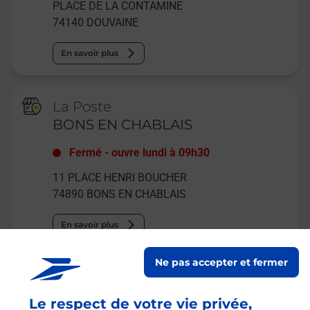
PLACE DE LA CONTAMINE
74140
DOUVAINE
En savoir plus
La Poste
BONS EN CHABLAIS
Fermé
-
ouvre lundi à
09h30
11 PLACE HENRI BOUCHER
74890
BONS EN CHABLAIS
En savoir plus
Ne pas accepter et fermer
Malin !
Le respect de votre vie privée,