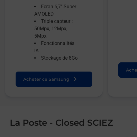
Ecran 6,7’’ Super
AMOLED
Triple capteur :
50Mpx, 12Mpx,
5Mpx
Fonctionnalités
IA
Stockage de 8Go
Ache
Acheter ce Samsung
La Poste - Closed SCIEZ