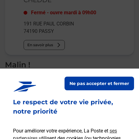
Fermé
-
ouvre mardi à
09h00
191 RUE PAUL CORBIN
74190
PASSY
En savoir plus
Malin !
La Poste
Ne pas accepter et fermer
en ligne
Le respect de votre vie privée,
Ouvert 24h/24
notre priorité
En savoir plus
Pour améliorer votre expérience, La Poste et
ses
partenaires
utilisent des cookies (ou technologies