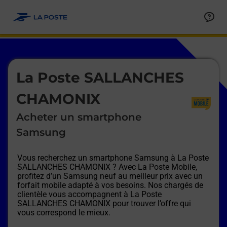
Le lien s'ouvre dans un nouvel onglet
Allez au contenu
Afficher ou masquer la réponse
Afficher ou masquer la réponse
Afficher ou masquer la réponse
Afficher ou masquer la réponse
Afficher ou masquer la réponse
Afficher ou masquer la réponse
Le lien s'ouvre dans un nouvel onglet
La Poste SALLANCHES
CHAMONIX
Acheter un smartphone
Samsung
Vous recherchez un smartphone Samsung à
La Poste
SALLANCHES CHAMONIX
? Avec La Poste Mobile,
profitez d’un Samsung neuf au meilleur prix avec un
forfait mobile adapté à vos besoins. Nos chargés de
clientèle vous accompagnent à
La Poste
SALLANCHES CHAMONIX
pour trouver l’offre qui
vous correspond le mieux.