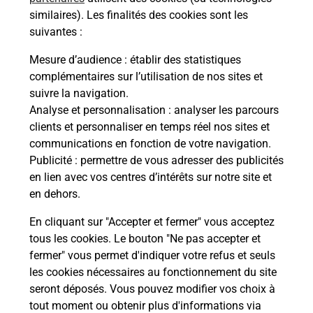
Recherchez un autre point de contact
similaires). Les finalités des cookies sont les
suivantes :
Mesure d’audience
: établir des statistiques
complémentaires sur l’utilisation de nos sites et
Questions fréquemment posées
suivre la navigation.
Analyse et personnalisation
: analyser les parcours
clients et personnaliser en temps réel nos sites et
Quel réseau utilise La Poste Mobile ?
communications en fonction de votre navigation.
Publicité
: permettre de vous adresser des publicités
en lien avec vos centres d’intérêts sur notre site et
Est-ce que je peux garder mon
en dehors.
numéro de mobile gratuitement ?
En cliquant sur "Accepter et fermer" vous acceptez
Est-ce que je peux bénéficier de la 5G
tous les cookies. Le bouton "Ne pas accepter et
avec La Poste Mobile ?
fermer" vous permet d'indiquer votre refus et seuls
les cookies nécessaires au fonctionnement du site
seront déposés. Vous pouvez modifier vos choix à
Est-ce que je peux utiliser mon forfait
à l’étranger avec La Poste Mobile ?
tout moment ou obtenir plus d'informations via