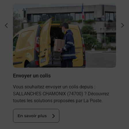
En savoir plus
En sa
à
Ache
dent
sui
sée
Vous
de c
télé
Post
En
Envoyer un colis
Vous souhaitez envoyer un colis depuis :
SALLANCHES CHAMONIX (74700) ? Découvrez
toutes les solutions proposées par La Poste.
En savoir plus