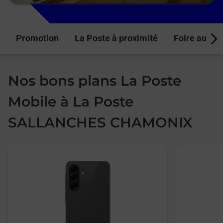
Promotion
La Poste à proximité
Foire aux q
Next
Nos bons plans La Poste
Mobile à La Poste
SALLANCHES CHAMONIX