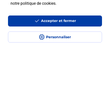
notre politique de cookies
.
Est-ce que je peux payer mon
smartphone Samsung en plusieurs
Accepter et fermer
fois avec La Poste Mobile ?
Est-ce que je peux assurer mon
Personnaliser
smartphone Samsung ?
Localiser
Liste
Haute-Savoie
SALLANCHES
SALLANCHES CHAMONIX
Acheter un smartphone Samsung
Plan du site
Accessibilité : partiellement conforme