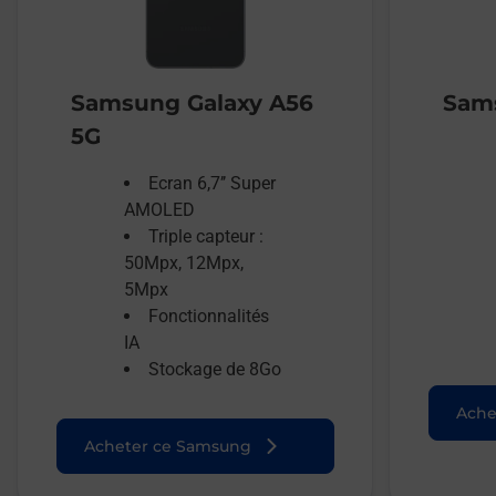
Samsung Galaxy A56
Sams
5G
Ecran 6,7’’ Super
AMOLED
Triple capteur :
50Mpx, 12Mpx,
5Mpx
Fonctionnalités
IA
Stockage de 8Go
Ache
Acheter ce Samsung