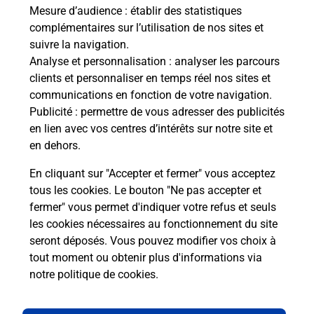
ux
de c
Mesure d’audience
: établir des statistiques
télé
complémentaires sur l’utilisation de nos sites et
Post
suivre la navigation.
Analyse et personnalisation
: analyser les parcours
En
clients et personnaliser en temps réel nos sites et
Envoyer un colis
communications en fonction de votre navigation.
Publicité
: permettre de vous adresser des publicités
Vous souhaitez envoyer un colis depuis : MARNAZ
en lien avec vos centres d’intérêts sur notre site et
(74460) ? Découvrez toutes les solutions
en dehors.
proposées par La Poste.
En cliquant sur "Accepter et fermer" vous acceptez
En savoir plus
tous les cookies. Le bouton "Ne pas accepter et
fermer" vous permet d'indiquer votre refus et seuls
les cookies nécessaires au fonctionnement du site
seront déposés. Vous pouvez modifier vos choix à
Questions fréquemment posées
tout moment ou obtenir plus d'informations via
notre politique de cookies
.
La téléassistance classique avec