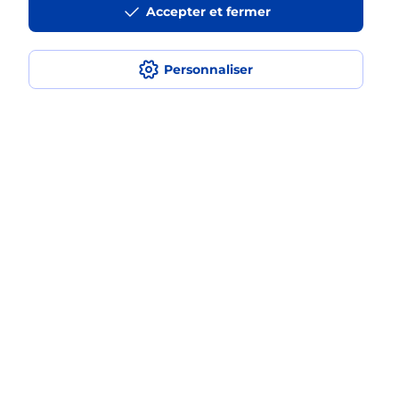
Accepter et fermer
médaillon d’alarme qu’est ce que
c’est ?
Personnaliser
Comment fonctionne la
téléassistance classique ?
Comment est installée la
téléassistance classique ?
Localiser
Liste
Haute-Savoie
MARNAZ
MARNAZ
Teleassistance
Plan du site