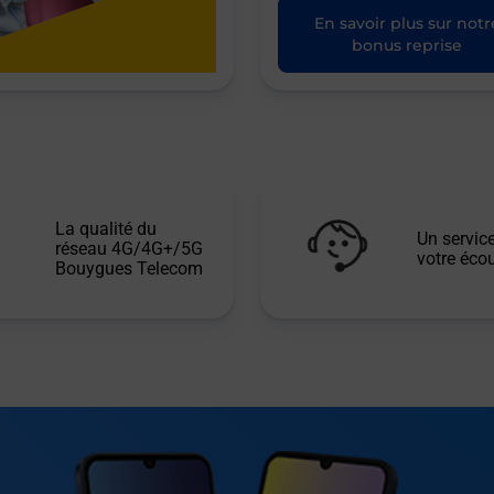
En savoir plus sur notr
bonus reprise
La qualité du
Un service
réseau 4G/4G+/5G
votre écou
Bouygues Telecom