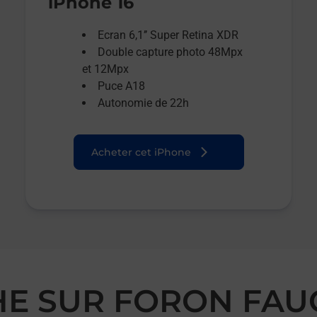
iPhone 16
Ecran 6,1’’ Super Retina XDR
Double capture photo 48Mpx
et 12Mpx
Puce A18
Autonomie de 22h
Acheter cet iPhone
CHE SUR FORON FAU