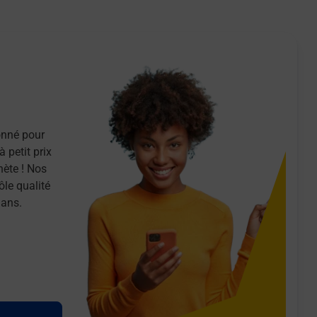
onné pour
 petit prix
nète ! Nos
ôle qualité
 ans.