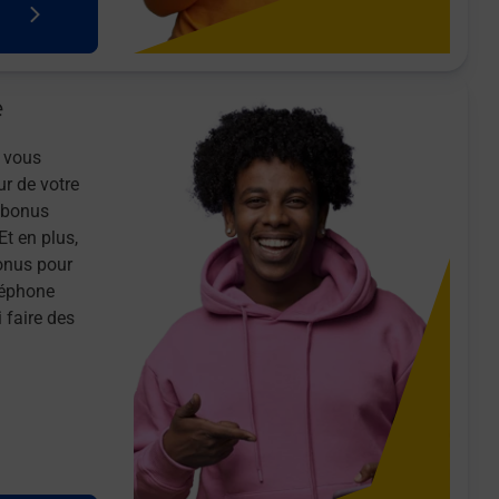
e
 vous
ur de votre
n bonus
Et en plus,
onus pour
léphone
 faire des