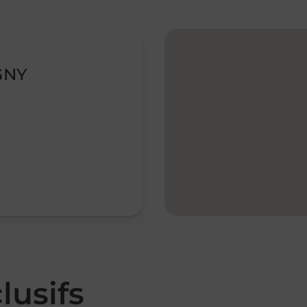
GNY
lusifs