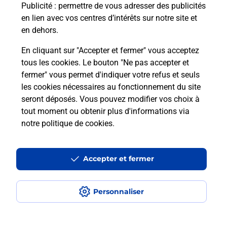
Publicité
: permettre de vous adresser des publicités
en lien avec vos centres d’intérêts sur notre site et
Combien coûte le code bateau ?
en dehors.
Combien de temps est valable le
En cliquant sur "Accepter et fermer" vous acceptez
code bateau ?
tous les cookies. Le bouton "Ne pas accepter et
fermer" vous permet d'indiquer votre refus et seuls
les cookies nécessaires au fonctionnement du site
Peut-on passer le permis bateau
seront déposés. Vous pouvez modifier vos choix à
avec le CPF ?
tout moment ou obtenir plus d'informations via
notre politique de cookies
.
Localiser
Liste
Haute-Savoie
FILLIERE
THORENS GLIERES
Code Bateau
Accepter et fermer
Personnaliser
Plan du site