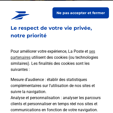
Post
Ne pas accepter et fermer
En
Envoyer un colis
Le respect de votre vie privée,
Vous souhaitez envoyer un colis depuis :
notre priorité
THORENS GLIERES (74570) ? Découvrez toutes
les solutions proposées par La Poste.
Pour améliorer votre expérience, La Poste et
ses
En savoir plus
partenaires
utilisent des cookies (ou technologies
similaires). Les finalités des cookies sont les
suivantes :
Mesure d’audience
: établir des statistiques
Foire aux questions
complémentaires sur l’utilisation de nos sites et
suivre la navigation.
Analyse et personnalisation
: analyser les parcours
Quel âge minimum faut-il pour
clients et personnaliser en temps réel nos sites et
passer le permis bateau ?
communications en fonction de votre navigation.