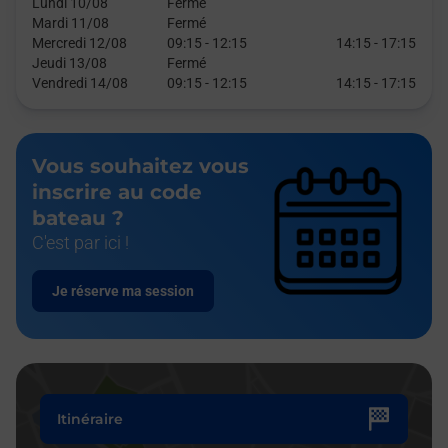
Lundi 10/08
Fermé
Mardi 11/08
Fermé
Mercredi 12/08
09:15
-
12:15
14:15
-
17:15
Jeudi 13/08
Fermé
Vendredi 14/08
09:15
-
12:15
14:15
-
17:15
Vous souhaitez vous
inscrire au code
bateau ?
C'est par ici !
Je réserve ma session
Itinéraire