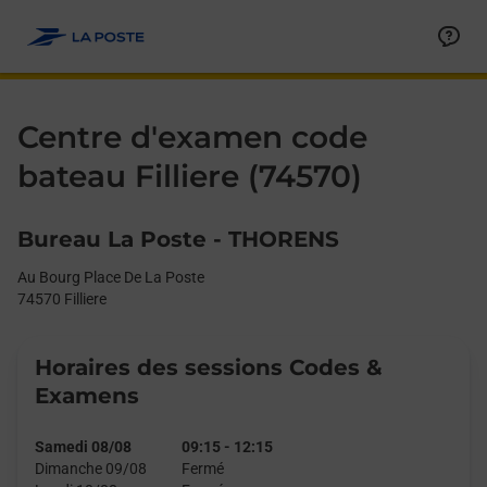
Le lien s'ouvre dans un nouvel onglet
Allez au contenu
Day of the Week
Get directions to Centre d&#39;examen code bateau at Au Bourg 
Afficher ou masquer la réponse
Afficher ou masquer la réponse
Afficher ou masquer la réponse
Afficher ou masquer la réponse
Hours
Centre d'examen code
bateau Filliere (74570)
Bureau La Poste - THORENS
Au Bourg Place De La Poste
74570
Filliere
Horaires des sessions Codes &
Examens
Samedi 08/08
09:15
-
12:15
Dimanche 09/08
Fermé