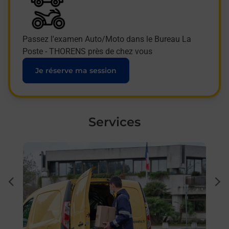
Passez l'examen Auto/Moto dans le Bureau La
Poste - THORENS près de chez vous
Je réserve ma session
Services
En savoir plus
En sa
Ache
dent
sui
 auto
Vous
70) ?
de c
télé