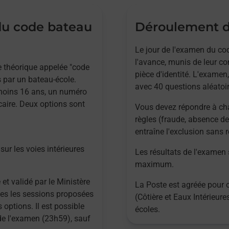
 du code bateau
Déroulement d
Le jour de l'examen du cod
l'avance, munis de leur co
ve théorique appelée "code
pièce d'identité. L'examen,
 par un bateau-école.
avec 40 questions aléatoir
 moins 16 ans, un numéro
caire. Deux options sont
Vous devez répondre à ch
règles (fraude, absence de
entraîne l'exclusion sans
sur les voies intérieures
Les résultats de l'examen
maximum.
 et validé par le Ministère
La Poste est agréée pour 
utes les sessions proposées
(Côtière et Eaux Intérieur
 options. Il est possible
écoles.
 de l'examen (23h59), sauf