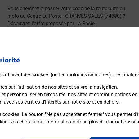
Vous cherchez à passer votre code de la route auto ou
moto au Centre La Poste - CRANVES SALES (74380) ?
Découvrez l'offre proposée par La Poste.
En savoir plus
Je réserve
riorité
es
utilisent des cookies (ou technologies similaires). Les finalité
ns
es sur l’utilisation de nos sites et suivre la navigation.
s et personnaliser en temps réel nos sites et communications en 
n avec vos centres d’intérêts sur notre site et en dehors.
sser le permis bateau ?
s cookies. Le bouton "Ne pas accepter et fermer" vous permet d'i
fier vos choix à tout moment ou obtenir plus d'informations vi