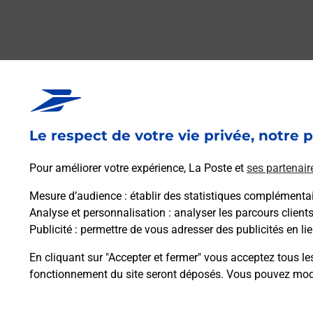
Le respect de votre vie privée, notre p
Pour améliorer votre expérience, La Poste et
ses partenair
Foire aux questio
Mesure d’audience
: établir des statistiques complémentair
Analyse et personnalisation
: analyser les parcours client
Publicité
: permettre de vous adresser des publicités en lie
Quel âge minimum faut-il pour pa
En cliquant sur "Accepter et fermer" vous acceptez tous le
fonctionnement du site seront déposés. Vous pouvez modi
Combien coûte le code bateau ?