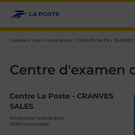
Le lien s'ouvre dans un nouvel onglet
Allez au contenu
Day of the Week
Get directions to Centre d&#39;examen code bateau at 964 Rout
Afficher ou masquer la réponse
Afficher ou masquer la réponse
Afficher ou masquer la réponse
Afficher ou masquer la réponse
Hours
Localiser
Liste
Haute-Savoie
CRANVES SALES
CRANVES 
Centre d'examen c
Centre La Poste - CRANVES
SALES
964 Route De Tattes De Borly
74380
Cranves Sales