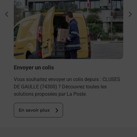
Ach
dent
sui
rieur
Vous
ez
de c
ste à
télé
de P
En
Envoyer un colis
Vous souhaitez envoyer un colis depuis : CLUSES
DE GAULLE (74300) ? Découvrez toutes les
solutions proposées par La Poste.
En savoir plus