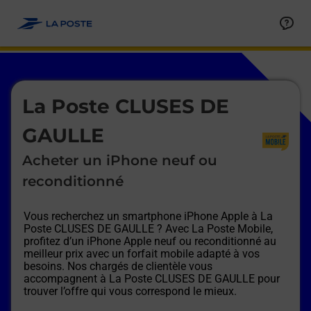
Le lien s'ouvre dans un nouvel onglet
Allez au contenu
Afficher ou masquer la réponse
Afficher ou masquer la réponse
Afficher ou masquer la réponse
Afficher ou masquer la réponse
Afficher ou masquer la réponse
Afficher ou masquer la réponse
Le lien s'ouvre dans un nouvel onglet
La Poste CLUSES DE
GAULLE
Acheter un iPhone neuf ou
reconditionné
Vous recherchez un smartphone iPhone Apple à
La
Poste CLUSES DE GAULLE
? Avec La Poste Mobile,
profitez d’un iPhone Apple neuf ou reconditionné au
meilleur prix avec un forfait mobile adapté à vos
besoins. Nos chargés de clientèle vous
accompagnent à
La Poste CLUSES DE GAULLE
pour
trouver l’offre qui vous correspond le mieux.