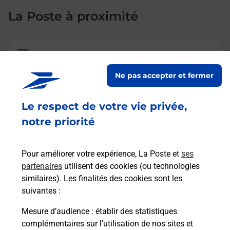
La Poste à proximité
La Poste
CLUSES LA SARDAGNE
Ne pas accepter et fermer
Fermeture Temporaire
Le respect de votre vie privée,
2 AVENUE DES LACS
notre priorité
74300
CLUSES
En savoir plus
Pour améliorer votre expérience, La Poste et
ses
partenaires
utilisent des cookies (ou technologies
similaires). Les finalités des cookies sont les
La Poste
suivantes :
SCIONZIER
Mesure d’audience
: établir des statistiques
Fermé
-
jusqu'à
09h00
complémentaires sur l’utilisation de nos sites et