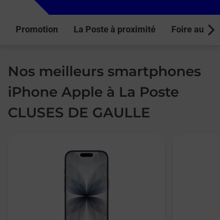
Promotion
La Poste à proximité
Foire aux q
Next
Nos meilleurs smartphones
iPhone Apple à La Poste
CLUSES DE GAULLE