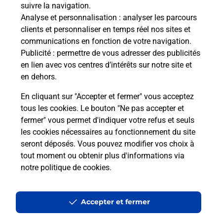
21 PLACE DU FORON
suivre la navigation.
74950
SCIONZIER
Analyse et personnalisation
: analyser les parcours
clients et personnaliser en temps réel nos sites et
En savoir plus
communications en fonction de votre navigation.
Publicité
: permettre de vous adresser des publicités
en lien avec vos centres d’intérêts sur notre site et
Malin !
en dehors.
En cliquant sur "Accepter et fermer" vous acceptez
La Poste
tous les cookies. Le bouton "Ne pas accepter et
en ligne
fermer" vous permet d'indiquer votre refus et seuls
les cookies nécessaires au fonctionnement du site
Ouvert 24h/24
seront déposés. Vous pouvez modifier vos choix à
tout moment ou obtenir plus d'informations via
En savoir plus
notre politique de cookies
.
Recherchez un autre point de contact
Accepter et fermer