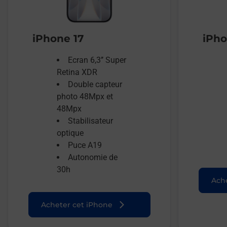
iPhone 17
iPho
Ecran 6,3’’ Super
Retina XDR
Double capteur
photo 48Mpx et
48Mpx
Stabilisateur
optique
Puce A19
Autonomie de
30h
Ache
Acheter cet iPhone