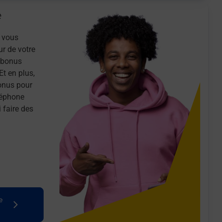
e
 vous
ur de votre
n bonus
Et en plus,
onus pour
léphone
 faire des
e