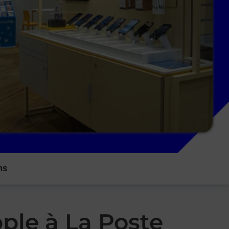
ns
ple à La Poste