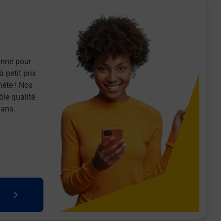
onné pour
 petit prix
nète ! Nos
ôle qualité
 ans.