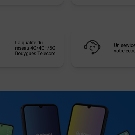
La qualité du
Un service
réseau 4G/4G+/5G
votre écou
Bouygues Telecom