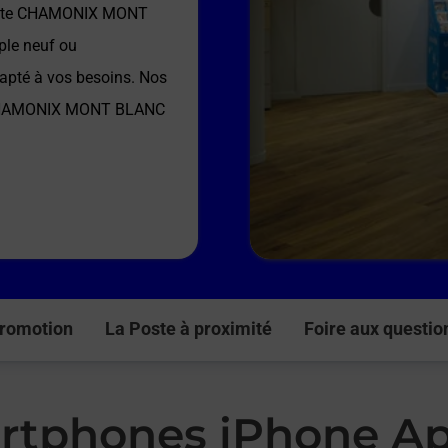
ste CHAMONIX MONT
ple neuf ou
dapté à vos besoins. Nos
CHAMONIX MONT BLANC
romotion
La Poste à proximité
Foire aux questio
rtphones iPhone Ap