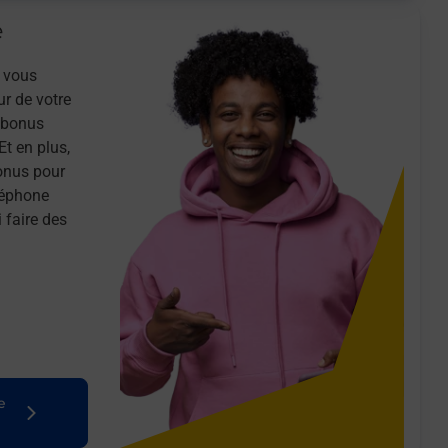
e
 vous
ur de votre
n bonus
Et en plus,
onus pour
léphone
 faire des
e