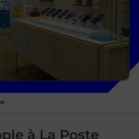
ns
ple à La Poste