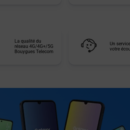
La qualité du
Un service
réseau 4G/4G+/5G
votre écou
Bouygues Telecom