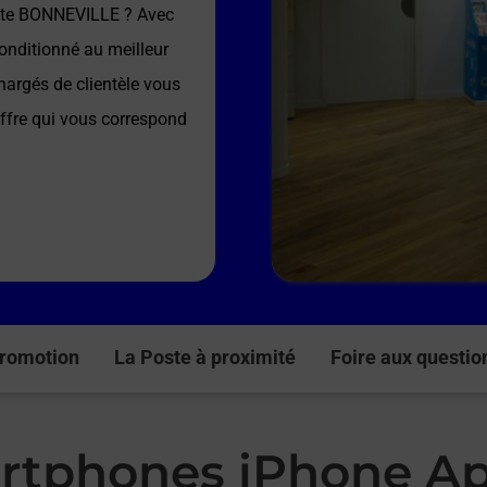
ste BONNEVILLE
? Avec
onditionné au meilleur
hargés de clientèle vous
offre qui vous correspond
romotion
La Poste à proximité
Foire aux questio
rtphones iPhone Ap