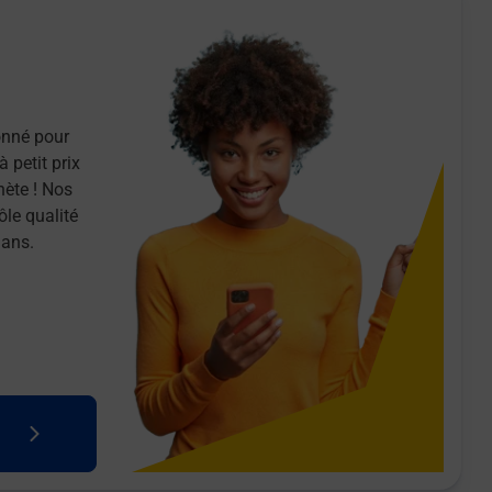
onné pour
 petit prix
nète ! Nos
ôle qualité
 ans.