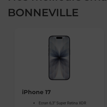
BONNEVILLE
iPhone 17
Ecran 6,3’’ Super Retina XDR