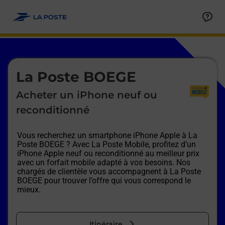
Le lien s'ouvre dans un nouvel onglet
Allez au contenu
Afficher ou masquer la réponse
Afficher ou masquer la réponse
Afficher ou masquer la réponse
Afficher ou masquer la réponse
Afficher ou masquer la réponse
Afficher ou masquer la réponse
Le lien s'ouvre dans un nouvel onglet
La Poste BOEGE
Acheter un iPhone neuf ou
reconditionné
Vous recherchez un smartphone iPhone Apple à
La
Poste BOEGE
? Avec La Poste Mobile, profitez d’un
iPhone Apple neuf ou reconditionné au meilleur prix
avec un forfait mobile adapté à vos besoins. Nos
chargés de clientèle vous accompagnent à
La Poste
BOEGE
pour trouver l’offre qui vous correspond le
mieux.
Itinéraire