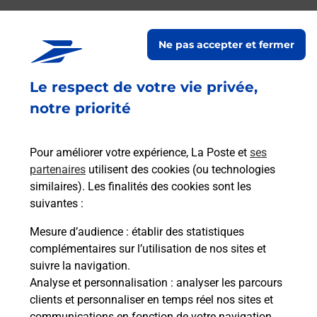
La Poste
Ne pas accepter et fermer
BONS EN CHABLAIS
Le respect de votre vie privée,
Fermé
-
ouvre lundi à
09h30
notre priorité
11 PLACE HENRI BOUCHER
74890
BONS EN CHABLAIS
Pour améliorer votre expérience, La Poste et
ses
En savoir plus
partenaires
utilisent des cookies (ou technologies
similaires). Les finalités des cookies sont les
suivantes :
La Poste
Mesure d’audience
: établir des statistiques
VILLE EN SALLAZ
complémentaires sur l’utilisation de nos sites et
suivre la navigation.
Fermé
-
ouvre lundi à
09h00
Analyse et personnalisation
: analyser les parcours
34 ALLEE DE L ATRIUM
clients et personnaliser en temps réel nos sites et
74250
VILLE EN SALLAZ
communications en fonction de votre navigation.