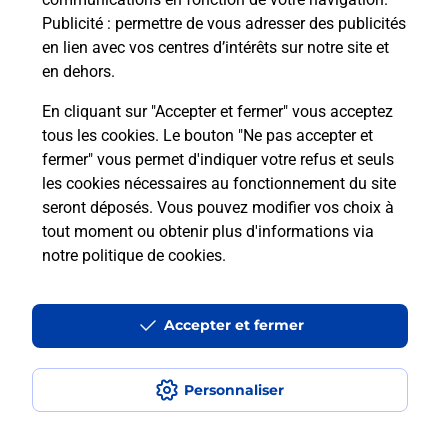
Publicité
: permettre de vous adresser des publicités
En savoir plus
en lien avec vos centres d’intérêts sur notre site et
en dehors.
Malin !
En cliquant sur "Accepter et fermer" vous acceptez
tous les cookies. Le bouton "Ne pas accepter et
La Poste
fermer" vous permet d'indiquer votre refus et seuls
en ligne
les cookies nécessaires au fonctionnement du site
seront déposés. Vous pouvez modifier vos choix à
Ouvert 24h/24
tout moment ou obtenir plus d'informations via
notre politique de cookies
.
En savoir plus
Accepter et fermer
Recherchez un autre point de contact
Personnaliser