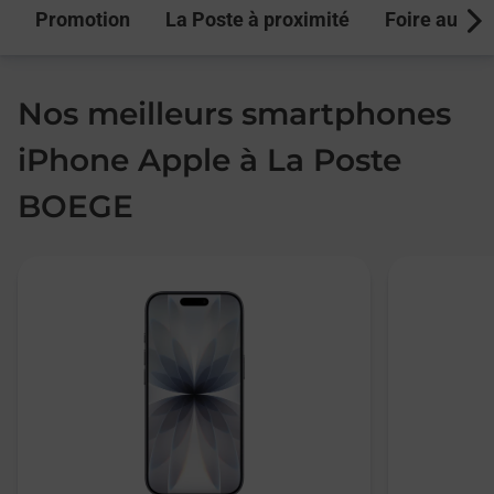
Promotion
La Poste à proximité
Foire aux q
Next
Nos meilleurs smartphones
iPhone Apple à La Poste
BOEGE