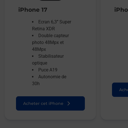
iPhone 17
iPho
Ecran 6,3’’ Super
Retina XDR
Double capteur
photo 48Mpx et
48Mpx
Stabilisateur
optique
Puce A19
Autonomie de
30h
Ache
Acheter cet iPhone