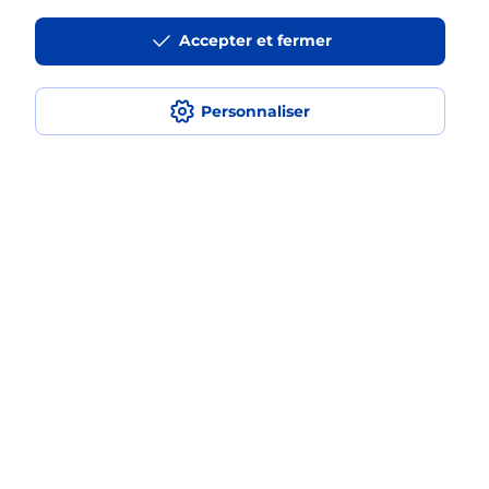
Accepter et fermer
La téléassistance classique avec
médaillon d’alarme qu’est ce que
c’est ?
Personnaliser
Comment fonctionne la
téléassistance classique ?
Comment est installée la
téléassistance classique ?
Localiser
Liste
Haute-Savoie
ANNECY
MEYTHET
Teleassistance