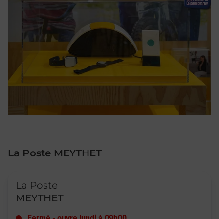
La Poste MEYTHET
Le lien s'ouvre dans un nouvel onglet
La Poste
MEYTHET
Fermé
-
ouvre lundi à
09h00