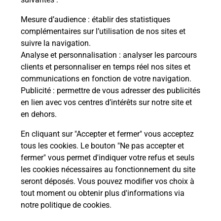
Vous
de c
Mesure d’audience
: établir des statistiques
télé
complémentaires sur l’utilisation de nos sites et
de P
suivre la navigation.
Analyse et personnalisation
: analyser les parcours
En
clients et personnaliser en temps réel nos sites et
Acheter un iPhone neuf ou reconditionné
communications en fonction de votre navigation.
Publicité
: permettre de vous adresser des publicités
Vous recherchez un smartphone pas cher proche
en lien avec vos centres d’intérêts sur notre site et
de chez vous ? Découvrez notre offre de
en dehors.
téléphones iPhone Apple dans vos bureaux de
Poste à MEYTHET (74960) !
En cliquant sur "Accepter et fermer" vous acceptez
tous les cookies. Le bouton "Ne pas accepter et
En savoir plus
fermer" vous permet d'indiquer votre refus et seuls
les cookies nécessaires au fonctionnement du site
seront déposés. Vous pouvez modifier vos choix à
tout moment ou obtenir plus d'informations via
Questions fréquemment posées
notre politique de cookies
.