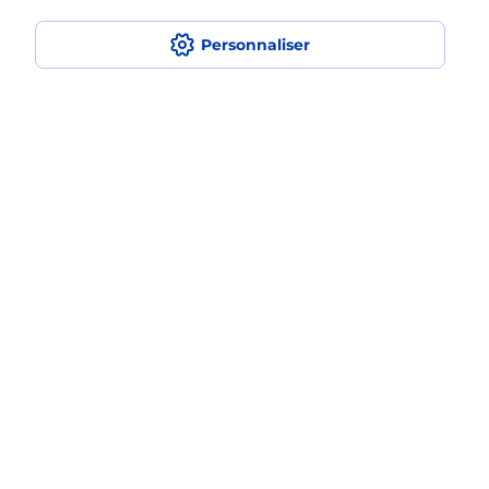
Fermé
-
ouvre vendredi à
08h00
Personnaliser
71 AVENUE DE GENEVE
74000
ANNECY
En savoir plus
Malin !
La Poste
en ligne
Ouvert 24h/24
En savoir plus
Recherchez un autre point de contact