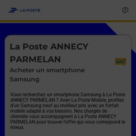
Le lien s'ouvre dans un nouvel onglet
Allez au contenu
Afficher ou masquer la réponse
Afficher ou masquer la réponse
Afficher ou masquer la réponse
Afficher ou masquer la réponse
Afficher ou masquer la réponse
Afficher ou masquer la réponse
Le lien s'ouvre dans un nouvel onglet
La Poste ANNECY
PARMELAN
Acheter un smartphone
Samsung
Vous recherchez un smartphone Samsung à
La Poste
ANNECY PARMELAN
? Avec La Poste Mobile, profitez
d’un Samsung neuf au meilleur prix avec un forfait
mobile adapté à vos besoins. Nos chargés de
clientèle vous accompagnent à
La Poste ANNECY
PARMELAN
pour trouver l’offre qui vous correspond le
mieux.