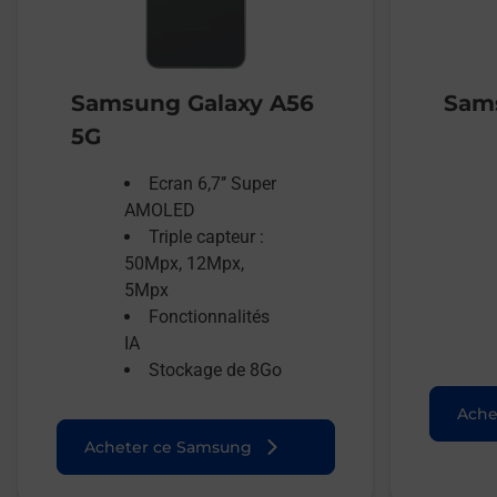
Samsung Galaxy A56
Sams
5G
Ecran 6,7’’ Super
AMOLED
Triple capteur :
50Mpx, 12Mpx,
5Mpx
Fonctionnalités
IA
Stockage de 8Go
Ache
Acheter ce Samsung