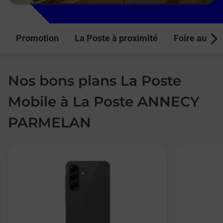
Promotion
La Poste à proximité
Foire aux q
Next
Nos bons plans La Poste
Mobile à La Poste ANNECY
PARMELAN