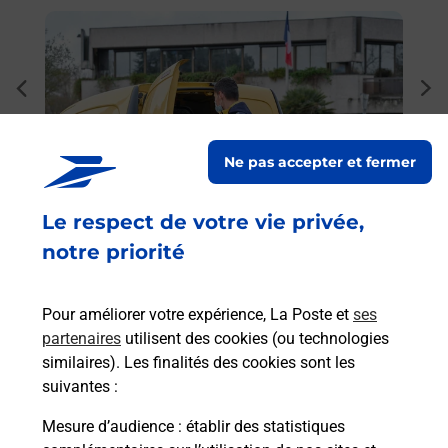
En savoir plus
En sa
Ache
dent
sui
rieur
Vous
ez
de c
Ne pas accepter et fermer
ste à
télé
Post
Le respect de votre vie privée,
notre priorité
En
Envoyer un colis
Vous souhaitez envoyer un colis depuis : ANNECY
Pour améliorer votre expérience, La Poste et
ses
PARMELAN (74000) ? Découvrez toutes les
partenaires
utilisent des cookies (ou technologies
solutions proposées par La Poste.
similaires). Les finalités des cookies sont les
suivantes :
En savoir plus
Mesure d’audience
: établir des statistiques