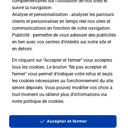
complémentaires sur l’utilisation de nos sites et
suivre la navigation.
Analyse et personnalisation
: analyser les parcours
La Poste à proximité
clients et personnaliser en temps réel nos sites et
communications en fonction de votre navigation.
Publicité
: permettre de vous adresser des publicités
en lien avec vos centres d’intérêts sur notre site et
La Poste
en dehors.
ANNECY CITE DU LAC
En cliquant sur "Accepter et fermer" vous acceptez
Fermé
-
ouvre vendredi à
09h00
tous les cookies. Le bouton "Ne pas accepter et
1 RUE DE LA POSTE
fermer" vous permet d'indiquer votre refus et seuls
74000
ANNECY
les cookies nécessaires au fonctionnement du site
seront déposés. Vous pouvez modifier vos choix à
En savoir plus
tout moment ou obtenir plus d'informations via
notre politique de cookies
.
La Poste
ANNECY LES FINS
Accepter et fermer