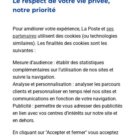
Le respect de votre vie privée,
Recherchez un autre point de contact
notre priorité
Pour améliorer votre expérience, La Poste et
ses
Questions fréquemment posées
partenaires
utilisent des cookies (ou technologies
similaires). Les finalités des cookies sont les
suivantes :
Quel réseau utilise La Poste Mobile ?
Mesure d’audience
: établir des statistiques
complémentaires sur l’utilisation de nos sites et
suivre la navigation.
Est-ce que je peux garder mon
numéro de mobile gratuitement ?
Analyse et personnalisation
: analyser les parcours
clients et personnaliser en temps réel nos sites et
communications en fonction de votre navigation.
Est-ce que je peux bénéficier de la 5G
Publicité
: permettre de vous adresser des publicités
avec La Poste Mobile ?
en lien avec vos centres d’intérêts sur notre site et
en dehors.
Est-ce que je peux utiliser mon forfait
à l’étranger avec La Poste Mobile ?
En cliquant sur "Accepter et fermer" vous acceptez