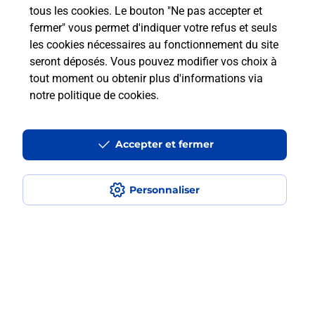
tous les cookies. Le bouton "Ne pas accepter et
fermer" vous permet d'indiquer votre refus et seuls
Est-ce que je peux payer mon
les cookies nécessaires au fonctionnement du site
smartphone Samsung en plusieurs
seront déposés. Vous pouvez modifier vos choix à
fois avec La Poste Mobile ?
tout moment ou obtenir plus d'informations via
notre politique de cookies
.
Est-ce que je peux assurer mon
smartphone Samsung ?
Accepter et fermer
Localiser
Liste
Haute-Saône
VESOUL
Personnaliser
VESOUL MONTMAR
Acheter un smartphone Samsung
Plan du site
Accessibilité : partiellement conforme