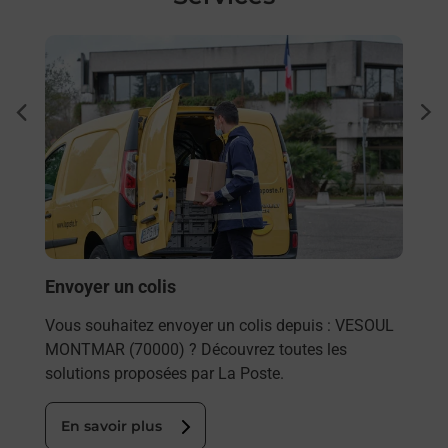
En savoir plus
En sa
Ache
dent
sui
rieur
Vous
ez
de c
ste à
télé
Post
En
Envoyer un colis
Vous souhaitez envoyer un colis depuis : VESOUL
MONTMAR (70000) ? Découvrez toutes les
solutions proposées par La Poste.
En savoir plus