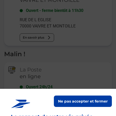
Ouvert
-
ferme bientôt à
11h30
RUE DE L EGLISE
70000
VAIVRE ET MONTOILLE
En savoir plus
Malin !
La Poste
en ligne
Ouvert 24h/24
En savoir plus
Ne pas accepter et fermer