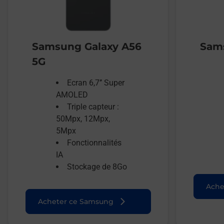
Samsung Galaxy A56
Sams
5G
Ecran 6,7’’ Super
AMOLED
Triple capteur :
50Mpx, 12Mpx,
5Mpx
Fonctionnalités
IA
Stockage de 8Go
Ache
Acheter ce Samsung