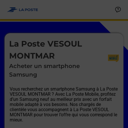
Le lien s'ouvre dans un nouvel onglet
Allez au contenu
Afficher ou masquer la réponse
Afficher ou masquer la réponse
Afficher ou masquer la réponse
Afficher ou masquer la réponse
Afficher ou masquer la réponse
Afficher ou masquer la réponse
Le lien s'ouvre dans un nouvel onglet
La Poste VESOUL
MONTMAR
Acheter un smartphone
Samsung
Vous recherchez un smartphone Samsung à
La Poste
VESOUL MONTMAR
? Avec La Poste Mobile, profitez
d’un Samsung neuf au meilleur prix avec un forfait
mobile adapté à vos besoins. Nos chargés de
clientèle vous accompagnent à
La Poste VESOUL
MONTMAR
pour trouver l’offre qui vous correspond le
mieux.