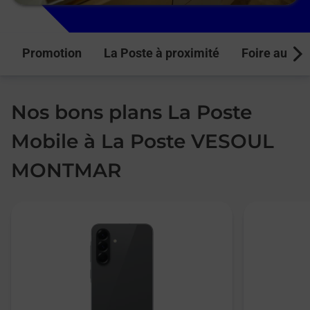
Promotion
La Poste à proximité
Foire aux q
Next
Nos bons plans La Poste
Mobile à La Poste VESOUL
MONTMAR